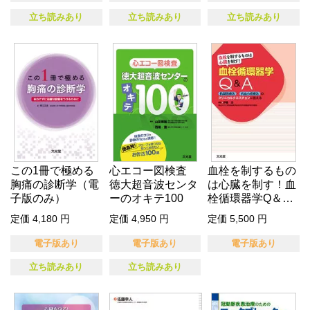
立ち読みあり
立ち読みあり
立ち読みあり
この1冊で極める
心エコー図検査
血栓を制するもの
胸痛の診断学（電
徳大超音波センタ
は心臓を制す！血
子版のみ）
ーのオキテ100
栓循環器学Q＆A
（電子版の…
定価 4,180 円
定価 4,950 円
定価 5,500 円
電子版あり
電子版あり
電子版あり
立ち読みあり
立ち読みあり