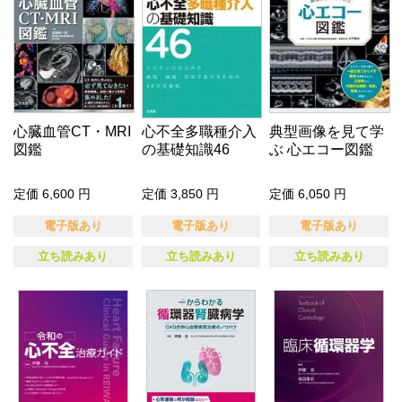
心臓血管CT・MRI
心不全多職種介入
典型画像を見て学
図鑑
の基礎知識46
ぶ 心エコー図鑑
定価 6,600 円
定価 3,850 円
定価 6,050 円
電子版あり
電子版あり
電子版あり
立ち読みあり
立ち読みあり
立ち読みあり