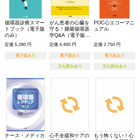
循環器診療スマー
がん患者の心臓を
POC心エコーマニ
トブック（電子版
守る！腫瘍循環器
ュアル
のみ）
学Q&A（電子版の
み）
定価 5,280 円
定価 4,400 円
定価 2,750 円
電子版あり
電子版あり
電子版あり
立ち読みあり
立ち読みあり
ナース・メディカ
心不全緩和ケアの
もう怖くない！心