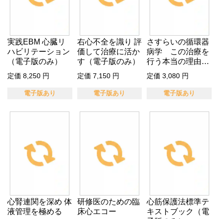
実践EBM 心臓リ
右心不全を識り 評
さすらいの循環器
ハビリテーション
価して治療に活か
病学 この治療を
（電子版のみ）
す（電子版のみ）
行う本当の理由Ⅱ
（電子版の…
定価 8,250 円
定価 7,150 円
定価 3,080 円
電子版あり
電子版あり
電子版あり
心腎連関を深め 体
研修医のための臨
心筋保護法標準テ
液管理を極める
床心エコー
キストブック（電