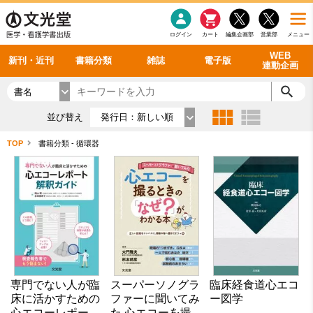
感染症
書籍「データに基づく臨床動作分析」WEB動画
老年医学
看護・介護
雑誌投稿規定
呼吸器
理学療法
電子書籍
書籍「眼手術学」WEB動画
新刊一覧
外科学一般
ログイン
カート
編集企画部
営業部
メニュー
循環器
雑誌案内・年間購読
電子雑誌
書籍「神経症候学 II 改訂第二版」 WEB動画
今後の発行予定
整形外科
最新号
バックナンバー
シリーズ一覧
WEB
新刊・近刊
書籍分類
雑誌
電子版
連動企画
書名
並び替え
発行日：新しい順
TOP
書籍分類 - 循環器
専門でない人が臨
スーパーソノグラ
臨床経食道心エコ
床に活かすための
ファーに聞いてみ
ー図学
心エコーレポート
た 心エコーを撮る