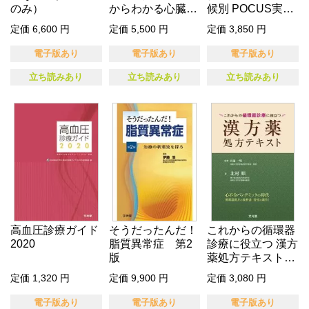
のみ）
からわかる心臓M
候別 POCUS実践
RI
活用…
定価 6,600 円
定価 5,500 円
定価 3,850 円
電子版あり
電子版あり
電子版あり
立ち読みあり
立ち読みあり
立ち読みあり
高血圧診療ガイド
そうだったんだ！
これからの循環器
2020
脂質異常症 第2
診療に役立つ 漢方
版
薬処方テキスト
（電子版の…
定価 1,320 円
定価 9,900 円
定価 3,080 円
電子版あり
電子版あり
電子版あり