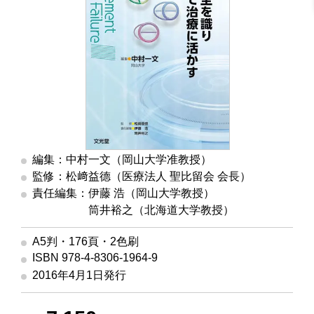
編集：中村一文（岡山大学准教授）
監修：松﨑益德（医療法人 聖比留会 会長）
責任編集：伊藤 浩（岡山大学教授）
責任編集
筒井裕之（北海道大学教授）
A5判・176頁・2色刷
ISBN 978-4-8306-1964-9
2016年4月1日発行