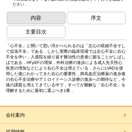
ださい．
内容
序文
主要目次
「心不全」と聞いて思い浮かべられるのは「左心の収縮不全そし
て拡張不全」である．しかし実際の臨床現場では左心不全に右心
不全を伴い，入退院を繰り返す難治性の患者に困ることがしばし
ばである．HFpEFの増加，外科治療の進歩による成人先天性心
疾患の増加などにより右心不全は増えている．さらにLVADを使
用した後にわかってきた右心の重要性，肺高血圧治療薬の進歩後
の右心不全治療やアミロイドーシス診療の進歩への期待など，今
後の課題も増えてきている中で，すべてが難解な「右心不全」を
理解するために最初に選ぶべき1冊．
会社案内
採用情報