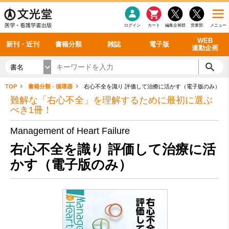
感染症
書籍「データに基づく臨床動作分析」WEB動画
老年医学
看護・介護
雑誌投稿規定
呼吸器
理学療法
電子書籍
書籍「眼手術学」WEB動画
新刊一覧
外科学一般
ログイン
カート
編集企画部
営業部
メニュー
循環器
雑誌案内・年間購読
電子雑誌
書籍「神経症候学 II 改訂第二版」 WEB動画
今後の発行予定
整形外科
最新号
バックナンバー
シリーズ一覧
WEB
新刊・近刊
書籍分類
雑誌
電子版
連動企画
書名
TOP
書籍分類 - 循環器
右心不全を識り 評価して治療に活かす（電子版のみ）
難解な「右心不全」を理解するために最初に選ぶ
べき1冊！
Management of Heart Failure
右心不全を識り 評価して治療に活
かす（電子版のみ）