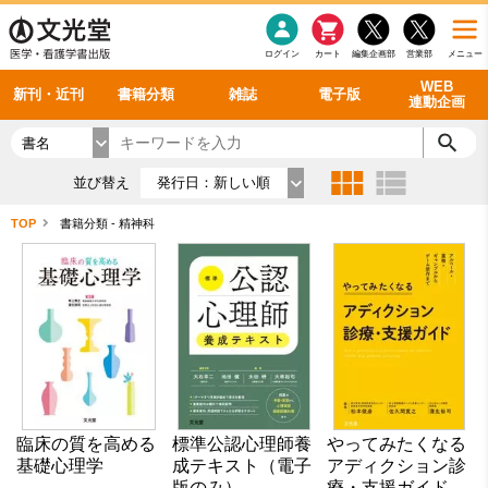
感染症
書籍「データに基づく臨床動作分析」WEB動画
老年医学
看護・介護
雑誌投稿規定
呼吸器
理学療法
電子書籍
書籍「眼手術学」WEB動画
新刊一覧
外科学一般
ログイン
カート
編集企画部
営業部
メニュー
循環器
雑誌案内・年間購読
電子雑誌
書籍「神経症候学 II 改訂第二版」 WEB動画
今後の発行予定
整形外科
最新号
バックナンバー
シリーズ一覧
WEB
新刊・近刊
書籍分類
雑誌
電子版
連動企画
書名
並び替え
発行日：新しい順
TOP
書籍分類 - 精神科
臨床の質を高める
標準公認心理師養
やってみたくなる
基礎心理学
成テキスト（電子
アディクション診
版のみ）
療・支援ガイド