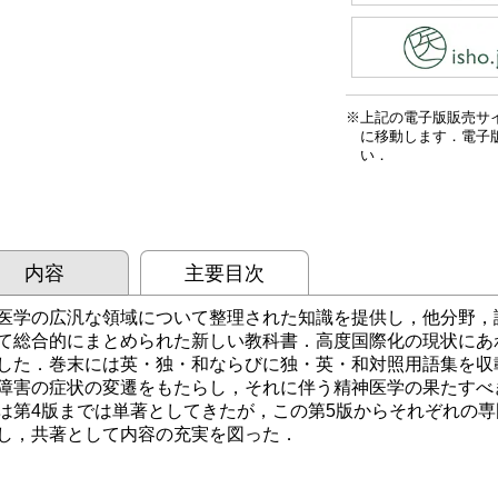
上記の電子版販売サ
に移動します．電子
い．
内容
主要目次
医学の広汎な領域について整理された知識を提供し，他分野，
て総合的にまとめられた新しい教科書．高度国際化の現状にあ
した．巻末には英・独・和ならびに独・英・和対照用語集を収
障害の症状の変遷をもたらし，それに伴う精神医学の果たすべ
は第4版までは単著としてきたが，この第5版からそれぞれの
し，共著として内容の充実を図った．