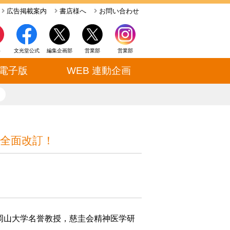
広告掲載案内
書店様へ
お問い合わせ
ト
文光堂公式
編集企画部
営業部
営業部
電子版
WEB 連動企画
close
全面改訂！
岡山大学名誉教授，慈圭会精神医学研
）