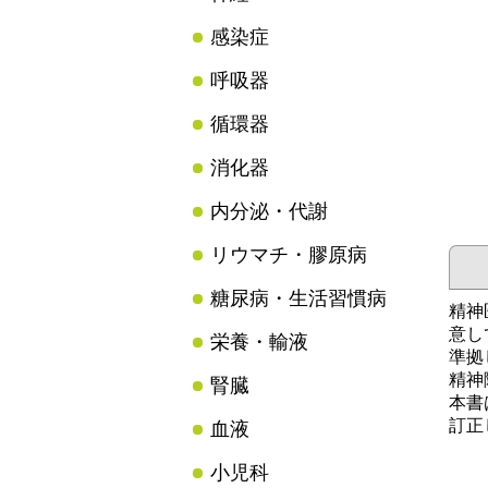
感染症
呼吸器
循環器
消化器
内分泌・代謝
リウマチ・膠原病
糖尿病・生活習慣病
精神
意し
栄養・輸液
準拠
精神
腎臓
本書
訂正
血液
小児科