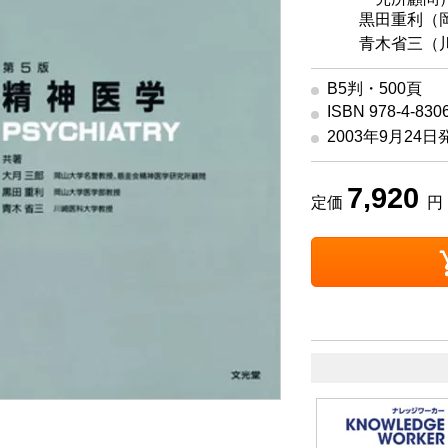
著
黒田重利（岡
著
青木省三（川
B5判・500頁
ISBN 978-4-830
2003年9月24日
7,920
定価
円 