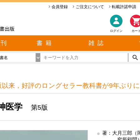
会員登録
ご注文について
転載許諾申請
ログイン
カー
近刊
書 籍
雑 誌
書名
版以来，好評のロングセラー教科書が9年ぶりに
神医学
第5版
著：大月三郎（
究所顧問