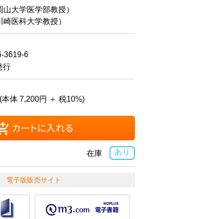
山大学医学部教授）
崎医科大学教授）
6-3619-6
発行
(本体 7,200円 ＋ 税10%)
あり
在庫
電子版販売サイト