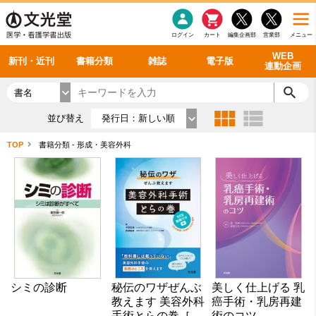
感染症
書籍「データに基づく臨床動作分析」WEB動画
老年医学
看護・介護
雑誌投稿規定
呼吸器
理学療法
電子書籍
書籍「眼手術学」WEB動画
新刊一覧
外科学一般
ログイン
カート
編集企画部
営業部
メニュー
循環器
雑誌案内・年間購読
電子雑誌
書籍「神経症候学 II 改訂第二版」 WEB動画
今後の発行予定
整形外科
最新号
バックナンバー
シリーズ一覧
WEB
新刊・近刊
書籍分類
雑誌
電子版
連動企画
書名
並び替え
発行日：新しい順
TOP
書籍分類 - 形成・美容外科
シミの診断
秘伝のワザぜんぶ
美しく仕上げる 乳
教えます 美容外科
癌手術・乳房再建
手術とらの巻［W
術のコツ