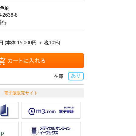
4色刷
6-2638-8
発行
円 (本体 15,000円 ＋ 税10%)
あり
在庫
電子版販売サイト