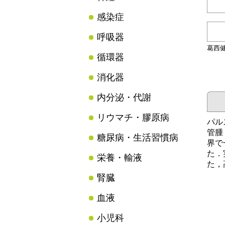
感染症
呼吸器
葛西
循環器
消化器
内分泌・代謝
リウマチ・膠原病
パル
管腫
糖尿病・生活習慣病
界で
た．
栄養・輸液
た，
腎臓
血液
小児科