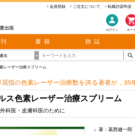
会員登録
ご注文について
転載許諾申請
ログイン
カー
近刊
書 籍
雑 誌
書名
素レーザー治療スプリーム
界屈指の色素レーザー治療数を誇る著者が，35
ルス色素レーザー治療スプリーム
外科医・皮膚科医のために
著：葛西健一郎