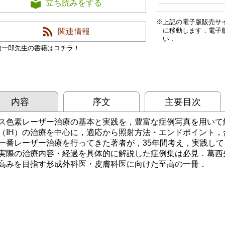
立ち読みをする
上記の電子版販売サ
に移動します．電子
関連情報
い．
健一郎先生の書籍はコチラ！
内容
序文
主要目次
ス色素レーザー治療の基本と実践を，豊富な症例写真を用いて
（IH）の治療を中心に，適応から照射方法・エンドポイント
一番レーザー治療を行ってきた著者が，35年間考え，実践し
実際の治療内容・経過を具体的に解説した症例集は必見．葛西
高みを目指す形成外科医・皮膚科医に向けた至高の一冊．