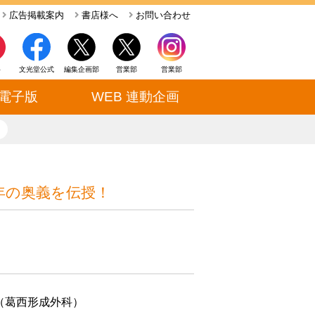
広告掲載案内
書店様へ
お問い合わせ
ト
文光堂公式
編集企画部
営業部
営業部
電子版
WEB 連動企画
close
年の奥義を伝授！
（葛西形成外科）