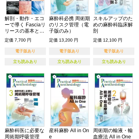
解剖・動作・エコ
麻酔科必携 周術期
スキルアップのた
ーで導く Fasciaリ
のリスク管理（電
めの麻酔科臨床解
リースの基本と臨
子版のみ）
剖
床…
定価 7,700 円
定価 13,200 円
定価 12,100 円
電子版あり
電子版あり
電子版あり
立ち読みあり
立ち読みあり
立ち読みあり
麻酔科医に必要な
産科麻酔 All in On
周術期の輸液・輸
周術期呼吸管理
e
血療法 All in One