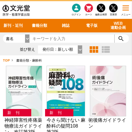
感染症
書籍「データに基づく臨床動作分析」WEB動画
老年医学
看護・介護
雑誌投稿規定
呼吸器
理学療法
電子書籍
書籍「眼手術学」WEB動画
新刊一覧
外科学一般
ログイン
カート
編集企画部
営業部
メニュー
循環器
雑誌案内・年間購読
電子雑誌
書籍「神経症候学 II 改訂第二版」 WEB動画
今後の発行予定
整形外科
最新号
バックナンバー
シリーズ一覧
WEB
新刊・近刊
書籍分類
雑誌
電子版
連動企画
書名
並び替え
発行日：新しい順
TOP
書籍分類 - 麻酔科
新刊
新刊
神経障害性疼痛薬
今さら聞けない 麻
術後痛ガイドライ
物療法ガイドライ
酔科の疑問108
ン
ン 改訂第3版
第2版