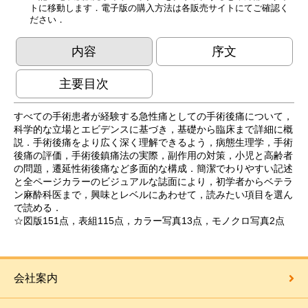
トに移動します．電子版の購入方法は各販売サイトにてご確認く
ださい．
内容
序文
主要目次
すべての手術患者が経験する急性痛としての手術後痛について，
科学的な立場とエビデンスに基づき，基礎から臨床まで詳細に概
説．手術後痛をより広く深く理解できるよう，病態生理学，手術
後痛の評価，手術後鎮痛法の実際，副作用の対策，小児と高齢者
の問題，遷延性術後痛など多面的な構成．簡潔でわりやすい記述
と全ページカラーのビジュアルな誌面により，初学者からベテラ
ン麻酔科医まで，興味とレベルにあわせて，読みたい項目を選ん
で読める．
☆図版151点，表組115点，カラー写真13点，モノクロ写真2点
会社案内