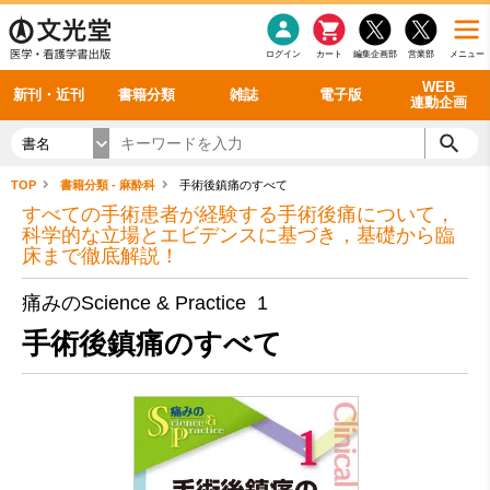
感染症
書籍「データに基づく臨床動作分析」WEB動画
老年医学
看護・介護
雑誌投稿規定
呼吸器
理学療法
電子書籍
書籍「眼手術学」WEB動画
新刊一覧
外科学一般
ログイン
カート
編集企画部
営業部
メニュー
循環器
雑誌案内・年間購読
電子雑誌
書籍「神経症候学 II 改訂第二版」 WEB動画
今後の発行予定
整形外科
最新号
バックナンバー
シリーズ一覧
WEB
新刊・近刊
書籍分類
雑誌
電子版
連動企画
書名
TOP
書籍分類 - 麻酔科
手術後鎮痛のすべて
すべての手術患者が経験する手術後痛について，
科学的な立場とエビデンスに基づき，基礎から臨
床まで徹底解説！
痛みのScience & Practice 1
手術後鎮痛のすべて