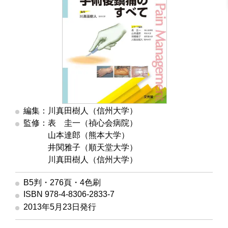
編集：川真田樹人（信州大学）
監修：表 圭一（禎心会病院）
監修
山本達郎（熊本大学）
監修
井関雅子（順天堂大学）
監修
川真田樹人（信州大学）
B5判・276頁・4色刷
ISBN 978-4-8306-2833-7
2013年5月23日発行