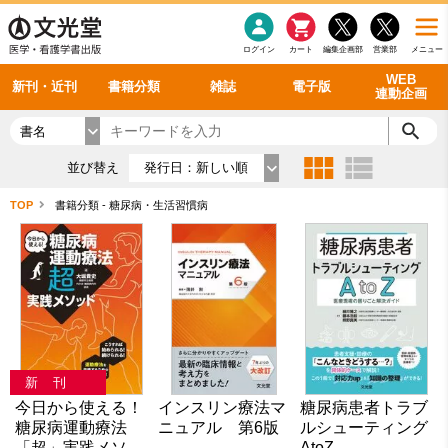
感染症
書籍「データに基づく臨床動作分析」WEB動画
老年医学
看護・介護
雑誌投稿規定
呼吸器
理学療法
電子書籍
書籍「眼手術学」WEB動画
新刊一覧
外科学一般
ログイン
カート
編集企画部
営業部
メニュー
循環器
雑誌案内・年間購読
電子雑誌
書籍「神経症候学 II 改訂第二版」 WEB動画
今後の発行予定
整形外科
最新号
バックナンバー
シリーズ一覧
WEB
新刊・近刊
書籍分類
雑誌
電子版
連動企画
書名
並び替え
発行日：新しい順
TOP
書籍分類 - 糖尿病・生活習慣病
新刊
今日から使える！
インスリン療法マ
糖尿病患者トラブ
糖尿病運動療法
ニュアル 第6版
ルシューティング
「超」実践メソッ
AtoZ