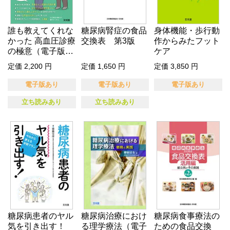
誰も教えてくれな
糖尿病腎症の食品
身体機能・歩行動
かった 高血圧診療
交換表 第3版
作からみたフット
の極意（電子版の
ケア
み）
定価 2,200 円
定価 1,650 円
定価 3,850 円
電子版あり
電子版あり
電子版あり
立ち読みあり
立ち読みあり
糖尿病患者のヤル
糖尿病治療におけ
糖尿病食事療法の
気を引き出す！
る理学療法（電子
ための食品交換