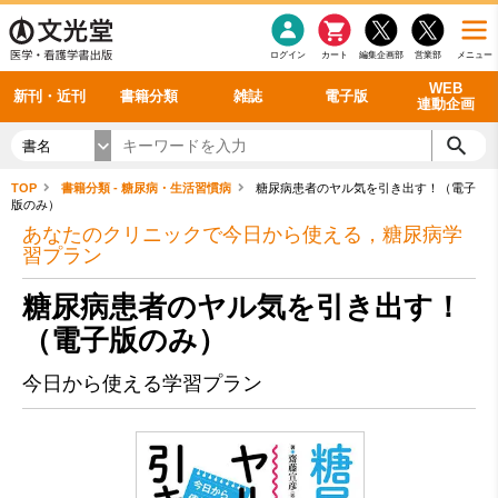
感染症
書籍「データに基づく臨床動作分析」WEB動画
老年医学
看護・介護
雑誌投稿規定
呼吸器
理学療法
電子書籍
書籍「眼手術学」WEB動画
新刊一覧
外科学一般
ログイン
カート
編集企画部
営業部
メニュー
循環器
雑誌案内・年間購読
電子雑誌
書籍「神経症候学 II 改訂第二版」 WEB動画
今後の発行予定
整形外科
最新号
バックナンバー
シリーズ一覧
WEB
新刊・近刊
書籍分類
雑誌
電子版
連動企画
書名
TOP
書籍分類 - 糖尿病・生活習慣病
糖尿病患者のヤル気を引き出す！（電子
版のみ）
あなたのクリニックで今日から使える，糖尿病学
習プラン
糖尿病患者のヤル気を引き出す！
（電子版のみ）
今日から使える学習プラン