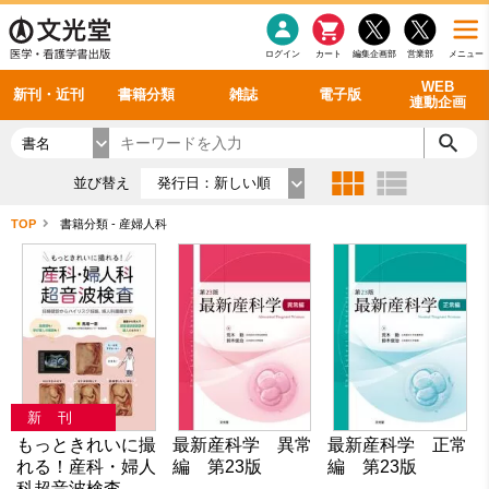
感染症
書籍「データに基づく臨床動作分析」WEB動画
老年医学
看護・介護
雑誌投稿規定
呼吸器
理学療法
電子書籍
書籍「眼手術学」WEB動画
新刊一覧
外科学一般
ログイン
カート
編集企画部
営業部
メニュー
循環器
雑誌案内・年間購読
電子雑誌
書籍「神経症候学 II 改訂第二版」 WEB動画
今後の発行予定
整形外科
最新号
バックナンバー
シリーズ一覧
WEB
新刊・近刊
書籍分類
雑誌
電子版
連動企画
書名
並び替え
発行日：新しい順
TOP
書籍分類 - 産婦人科
新刊
もっときれいに撮
最新産科学 異常
最新産科学 正常
れる！産科・婦人
編 第23版
編 第23版
科超音波検査