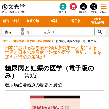
感染症
書籍「データに基づく臨床動作分析」WEB動画
老年医学
看護・介護
雑誌投稿規定
呼吸器
理学療法
電子書籍
書籍「眼手術学」WEB動画
新刊一覧
外科学一般
ログイン
カート
編集企画部
営業部
メニュー
循環器
雑誌案内・年間購読
電子雑誌
書籍「神経症候学 II 改訂第二版」 WEB動画
今後の発行予定
整形外科
最新号
バックナンバー
シリーズ一覧
WEB
新刊・近刊
書籍分類
雑誌
電子版
連動企画
書名
TOP
書籍分類 - 糖尿病・生活習慣病
糖尿病と妊娠の医学（電子版のみ）
日本における糖尿病妊婦診療の第一人者による，
世界と日本の糖尿病と妊娠の医学．最新データを
加えた待望の第3版！
糖尿病と妊娠の医学（電子版の
み）
第3版
糖尿病妊婦治療の歴史と展望