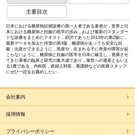
主要目次
日本における糖尿病妊婦診療の第一人者である著者が，世界と日
本における糖尿病と妊娠の医学の歩み，および最新のスタンダー
ドな診療をまとめたテキスト．好評であった2013年の第2版に，
最新データを加えた待望の第3版．糖尿病があっても安全な妊
娠・出産ができるように，死産や，生まれる子に奇形や障害が起
こらないように，糖尿病と妊娠の医学を日本に確立し，発展させ
てきた著者の臨床と研究の集大成であり，後世への遺産ともいえ
る1冊である．内科医，産婦人科医，看護師などの医療スタッフ
にぜひ一読をお薦めしたい．
会社案内
採用情報
プライバシーポリシー