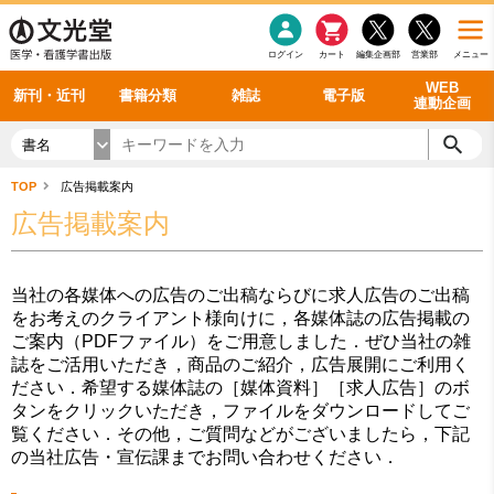
感染症
書籍「データに基づく臨床動作分析」WEB動画
老年医学
看護・介護
雑誌投稿規定
呼吸器
理学療法
電子書籍
書籍「眼手術学」WEB動画
新刊一覧
外科学一般
ログイン
カート
編集企画部
営業部
メニュー
循環器
雑誌案内・年間購読
電子雑誌
書籍「神経症候学 II 改訂第二版」 WEB動画
今後の発行予定
整形外科
最新号
バックナンバー
シリーズ一覧
WEB
新刊・近刊
書籍分類
雑誌
電子版
連動企画
書名
TOP
広告掲載案内
広告掲載案内
当社の各媒体への広告のご出稿ならびに求人広告のご出稿
をお考えのクライアント様向けに，各媒体誌の広告掲載の
ご案内（PDFファイル）をご用意しました．ぜひ当社の雑
誌をご活用いただき，商品のご紹介，広告展開にご利用く
ださい．希望する媒体誌の［媒体資料］［求人広告］のボ
タンをクリックいただき，ファイルをダウンロードしてご
覧ください．その他，ご質問などがございましたら，下記
の当社広告・宣伝課までお問い合わせください．