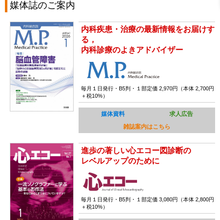
媒体誌のご案内
内科疾患・治療の最新情報をお届けす
る，
内科診療のよきアドバイザー
毎月１日発行・B5判・１部定価 2,970円（本体 2,700円
＋税10%）
媒体資料
求人広告
雑誌案内はこちら
進歩の著しい心エコー図診断の
レベルアップのために
毎月１日発行・B5判・１部定価 3,080円（本体 2,800円
＋税10%）