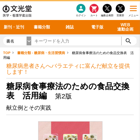
感染症
書籍「データに基づく臨床動作分析」WEB動画
老年医学
看護・介護
雑誌投稿規定
呼吸器
理学療法
電子書籍
書籍「眼手術学」WEB動画
新刊一覧
外科学一般
ログイン
カート
編集企画部
営業部
メニュー
循環器
雑誌案内・年間購読
電子雑誌
書籍「神経症候学 II 改訂第二版」 WEB動画
今後の発行予定
整形外科
最新号
バックナンバー
シリーズ一覧
WEB
新刊・近刊
書籍分類
雑誌
電子版
連動企画
書名
TOP
書籍分類 - 糖尿病・生活習慣病
糖尿病食事療法のための食品交換表 活
用編
糖尿病患者さんへバラエティに富んだ献立を提供
します！
糖尿病食事療法のための食品交換
表 活用編
第2版
献立例とその実践