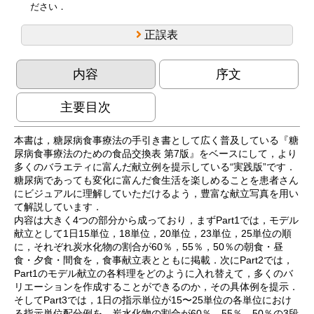
ださい．
正誤表
内容
序文
主要目次
本書は，糖尿病食事療法の手引き書として広く普及している『糖
尿病食事療法のための食品交換表 第7版』をベースにして，より
多くのバラエティに富んだ献立例を提示している“実践版”です．
糖尿病であっても変化に富んだ食生活を楽しめることを患者さん
にビジュアルに理解していただけるよう，豊富な献立写真を用い
て解説しています．
内容は大きく4つの部分から成っており，まずPart1では，モデル
献立として1日15単位，18単位，20単位，23単位，25単位の順
に，それぞれ炭水化物の割合が60％，55％，50％の朝食・昼
食・夕食・間食を，食事献立表とともに掲載．次にPart2では，
Part1のモデル献立の各料理をどのように入れ替えて，多くのバ
リエーションを作成することができるのか，その具体例を提示．
そしてPart3では，1日の指示単位が15〜25単位の各単位におけ
る指示単位配分例を，炭水化物の割合が60％，55％，50％の3段