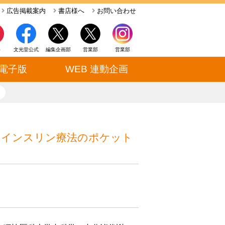
広告掲載案内
書店様へ
お問い合わせ
ト
文光堂公式
編集企画部
営業部
営業部
電子版
WEB 連動企画
close
たインスリン療法のポケット