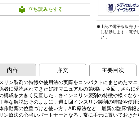
立ち読みをする
上記の電子版販売サ
に移動します．電子
い．
内容
序文
主要目次
スリン製剤の特徴や使用法の実際をコンパクトにまとめたマニ
係者に愛読されてきた好評マニュアルの第6版．今回，さらに
の構成を大きく見直した．各インスリン製剤の特徴や様々なケ
丁寧な解説はそのままに，週１回インスリン製剤の特徴や使用法，GL
体作動薬の位置づけと使い方，AID療法など，最新の臨床情報
リン療法の心強いパートナーとなる，常に手元に置いておきた