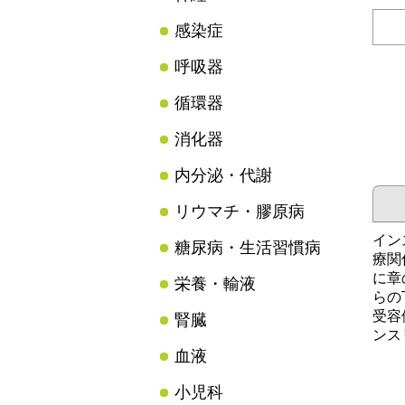
感染症
呼吸器
循環器
消化器
内分泌・代謝
リウマチ・膠原病
イン
糖尿病・生活習慣病
療関
に章
栄養・輸液
らの
受容
腎臓
ンス
血液
小児科