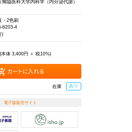
（獨協医科大学内科学（内分泌代謝）
頁・2色刷
6-6203-4
発行
(本体 3,400円 ＋ 税10%)
あり
在庫
電子版販売サイト