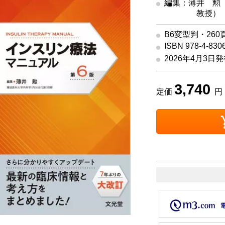
編集：薄井 勲
教授）
B6変型判・260
ISBN 978-4-830
2026年4月3日
3,740
定価
円 