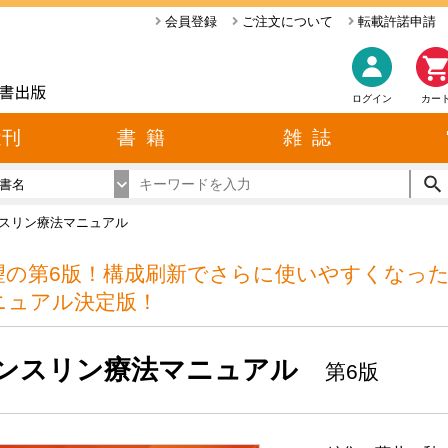
会員登録
ご注文について
転載許諾申請
ログイン
カー
近刊
書 籍
雑 誌
書名
スリン療法マニュアル
望の第6版！構成刷新でさらに使いやすくなっ
ニュアル決定版！
ンスリン療法マニュアル
第6版