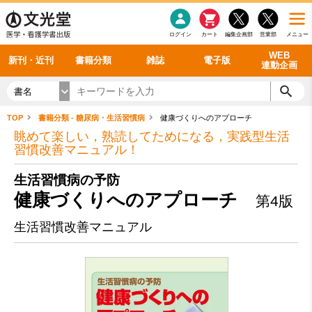
感染症
書籍「データに基づく臨床動作分析」WEB動画
老年医学
看護・介護
雑誌投稿規定
呼吸器
理学療法
電子書籍
書籍「眼手術学」WEB動画
新刊一覧
外科学一般
ログイン
カート
編集企画部
営業部
メニュー
循環器
雑誌案内・年間購読
電子雑誌
書籍「神経症候学 II 改訂第二版」 WEB動画
今後の発行予定
整形外科
最新号
バックナンバー
シリーズ一覧
WEB
新刊・近刊
書籍分類
雑誌
電子版
連動企画
書名
TOP
書籍分類 - 糖尿病・生活習慣病
健康づくりへのアプローチ
眺めて楽しい，熟読してためになる，実践型生活
習慣改善マニュアル！
生活習慣病の予防
健康づくりへのアプローチ
第4版
生活習慣改善マニュアル