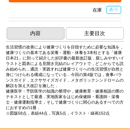
あり
在庫
内容
主要目次
生活習慣の改善により健康づくりを目指すために必要な知識を，
健康づくりの基本である栄養・運動・休養を3本柱とする「健康
日本21」に則って紹介した好評書の最新改訂版．親しみやすいイ
ラストと図表による見開き完結のレイアウトで，どこからでも読
み始められ，通読・実践すれば健康づくりへの生活習慣が自然と
身につけられる構成になっている．今回の第4版では，食事バラ
ンスガイド，エクササイズガイド，メタボリックシンドロームの
解説を加え大改訂を施した．
健康医学・予防医学の知識の整理や，健康教育・健康相談の際の
テキストとして最適．実地医家をはじめ保健師・看護師・栄養
士・健康運動指導士，そして健康づくりに関心のあるすべての方
におすすめの1冊．
☆図版58点，表組44点，写真5点，イラスト・線画152点