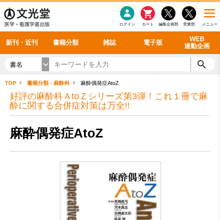
感染症
書籍「データに基づく臨床動作分析」WEB動画
老年医学
看護・介護
雑誌投稿規定
呼吸器
理学療法
電子書籍
書籍「眼手術学」WEB動画
新刊一覧
外科学一般
ログイン
カート
編集企画部
営業部
メニュー
循環器
雑誌案内・年間購読
電子雑誌
書籍「神経症候学 II 改訂第二版」 WEB動画
今後の発行予定
整形外科
最新号
バックナンバー
シリーズ一覧
WEB
新刊・近刊
書籍分類
雑誌
電子版
連動企画
書名
TOP
書籍分類 - 麻酔科
麻酔偶発症AtoZ
好評の麻酔科ＡtoＺシリーズ第3弾！これ１冊で麻
酔に関する合併症対策は万全!!
麻酔偶発症AtoZ