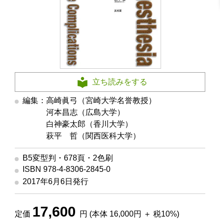
立ち読みをする
編集：高崎眞弓（宮崎大学名誉教授）
編集
河本昌志（広島大学）
編集
白神豪太郎（香川大学）
編集
萩平 哲（関西医科大学）
B5変型判・678頁・2色刷
ISBN 978-4-8306-2845-0
2017年6月6日発行
17,600
定価
円 (本体 16,000円 ＋ 税10%)