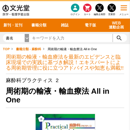
感染症
書籍「データに基づく臨床動作分析」WEB動画
老年医学
看護・介護
雑誌投稿規定
呼吸器
理学療法
電子書籍
書籍「眼手術学」WEB動画
新刊一覧
外科学一般
ログイン
カート
編集企画部
営業部
メニュー
循環器
雑誌案内・年間購読
電子雑誌
書籍「神経症候学 II 改訂第二版」 WEB動画
今後の発行予定
整形外科
最新号
バックナンバー
シリーズ一覧
WEB
新刊・近刊
書籍分類
雑誌
電子版
連動企画
書名
TOP
書籍分類 - 麻酔科
周術期の輸液・輸血療法 All in One
周術期の輸液・輸血療法を最新のエビデンスと臨
床現場での実践に基づき解説！エキスパートによ
る周術期管理に役に立つアドバイスや知恵も満載!!
麻酔科プラクティス 2
周術期の輸液・輸血療法 All in
One