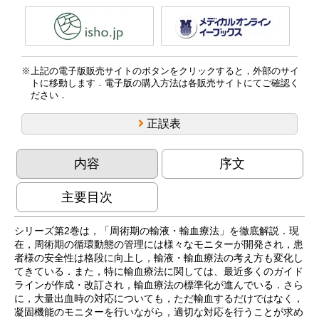
上記の電子版販売サイトのボタンをクリックすると，外部のサイ
トに移動します．電子版の購入方法は各販売サイトにてご確認く
ださい．
正誤表
内容
序文
主要目次
シリーズ第2巻は，「周術期の輸液・輸血療法」を徹底解説．現
在，周術期の循環動態の管理には様々なモニターが開発され，患
者様の安全性は格段に向上し，輸液・輸血療法の考え方も変化し
てきている．また，特に輸血療法に関しては、最近多くのガイド
ラインが作成・改訂され，輸血療法の標準化が進んでいる．さら
に，大量出血時の対応についても，ただ輸血するだけではなく，
凝固機能のモニターを行いながら，適切な対応を行うことが求め