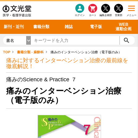
感染症
書籍「データに基づく臨床動作分析」WEB動画
老年医学
看護・介護
雑誌投稿規定
呼吸器
理学療法
電子書籍
書籍「眼手術学」WEB動画
新刊一覧
外科学一般
ログイン
カート
編集企画部
営業部
メニュー
循環器
雑誌案内・年間購読
電子雑誌
書籍「神経症候学 II 改訂第二版」 WEB動画
今後の発行予定
整形外科
最新号
バックナンバー
シリーズ一覧
WEB
新刊・近刊
書籍分類
雑誌
電子版
連動企画
書名
TOP
書籍分類 - 麻酔科
痛みのインターベンション治療（電子版のみ）
痛みに対するインターベンション治療の最前線を
徹底解説！
痛みのScience & Practice 7
痛みのインターベンション治療
（電子版のみ）