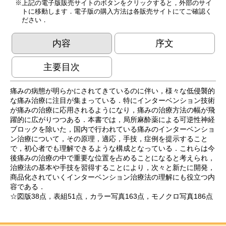
上記の電子版販売サイトのボタンをクリックすると，外部のサイ
トに移動します．電子版の購入方法は各販売サイトにてご確認く
ださい．
内容
序文
主要目次
痛みの病態が明らかにされてきているのに伴い，様々な低侵襲的
な痛み治療に注目が集まっている．特にインターベンション技術
が痛みの治療に応用されるようになり，痛みの治療方法の幅が飛
躍的に広がりつつある．本書では，局所麻酔薬による可逆性神経
ブロックを除いた，国内で行われている痛みのインターベンショ
ン治療について，その原理，適応，手技，症例を提示すること
で，初心者でも理解できるような構成となっている．これらは今
後痛みの治療の中で重要な位置を占めることになると考えられ，
治療法の基本や手技を習得することにより，次々と新たに開発，
商品化されていくインターベンション治療法の理解にも役立つ内
容である．
☆図版38点，表組51点，カラー写真163点，モノクロ写真186点