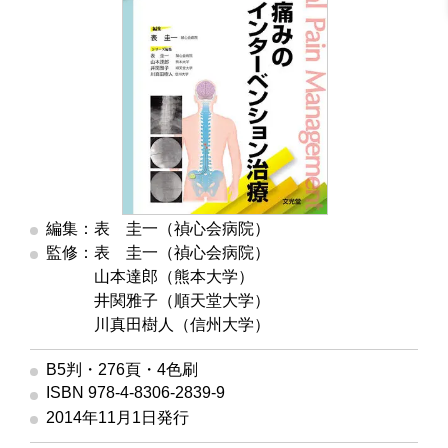
編集：表 圭一（禎心会病院）
監修：表 圭一（禎心会病院）
監修
山本達郎（熊本大学）
監修
井関雅子（順天堂大学）
監修
川真田樹人（信州大学）
B5判・276頁・4色刷
ISBN 978-4-8306-2839-9
2014年11月1日発行