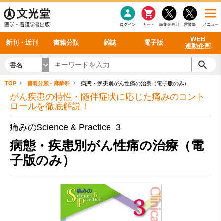
感染症
書籍「データに基づく臨床動作分析」WEB動画
老年医学
看護・介護
雑誌投稿規定
呼吸器
理学療法
電子書籍
書籍「眼手術学」WEB動画
新刊一覧
外科学一般
ログイン
カート
編集企画部
営業部
メニュー
循環器
雑誌案内・年間購読
電子雑誌
書籍「神経症候学 II 改訂第二版」 WEB動画
今後の発行予定
整形外科
最新号
バックナンバー
シリーズ一覧
WEB
新刊・近刊
書籍分類
雑誌
電子版
連動企画
書名
TOP
書籍分類 - 麻酔科
病態・疾患別がん性痛の治療（電子版のみ）
がん疾患の特性・随伴症状に応じた痛みのコント
ロールを徹底解説！
痛みのScience & Practice 3
病態・疾患別がん性痛の治療（電
子版のみ）