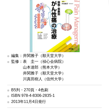
編集：井関雅子（順天堂大学）
監修：表 圭一（禎心会病院）
監修
山本達郎（熊本大学）
監修
井関雅子（順天堂大学）
監修
川真田樹人（信州大学）
B5判・270頁・4色刷
ISBN 978-4-8306-2835-1
2013年11月4日発行