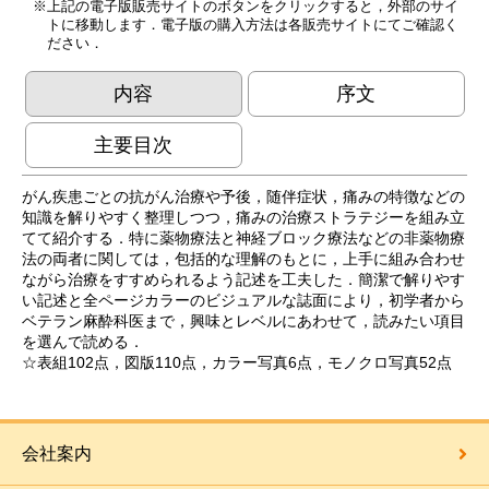
上記の電子版販売サイトのボタンをクリックすると，外部のサイ
トに移動します．電子版の購入方法は各販売サイトにてご確認く
ださい．
内容
序文
主要目次
がん疾患ごとの抗がん治療や予後，随伴症状，痛みの特徴などの
知識を解りやすく整理しつつ，痛みの治療ストラテジーを組み立
てて紹介する．特に薬物療法と神経ブロック療法などの非薬物療
法の両者に関しては，包括的な理解のもとに，上手に組み合わせ
ながら治療をすすめられるよう記述を工夫した．簡潔で解りやす
い記述と全ページカラーのビジュアルな誌面により，初学者から
ベテラン麻酔科医まで，興味とレベルにあわせて，読みたい項目
を選んで読める．
☆表組102点，図版110点，カラー写真6点，モノクロ写真52点
会社案内