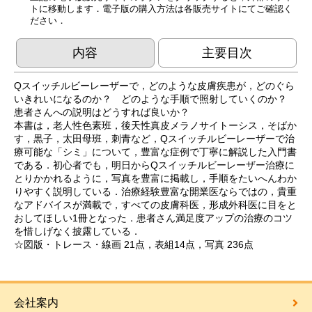
トに移動します．電子版の購入方法は各販売サイトにてご確認く
ださい．
内容
主要目次
Qスイッチルビーレーザーで，どのような皮膚疾患が，どのぐら
いきれいになるのか？ どのような手順で照射していくのか？
患者さんへの説明はどうすれば良いか？
本書は，老人性色素班，後天性真皮メラノサイトーシス，そばか
す，黒子，太田母班，刺青など，Qスイッチルビーレーザーで治
療可能な「シミ」について，豊富な症例で丁寧に解説した入門書
である．初心者でも，明日からQスイッチルビーレーザー治療に
とりかかれるように，写真を豊富に掲載し，手順をたいへんわか
りやすく説明している．治療経験豊富な開業医ならではの，貴重
なアドバイスが満載で，すべての皮膚科医，形成外科医に目をと
おしてほしい1冊となった．患者さん満足度アップの治療のコツ
を惜しげなく披露している．
☆図版・トレース・線画 21点，表組14点，写真 236点
会社案内