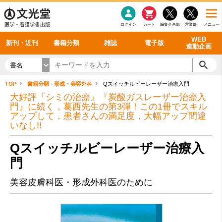
感染症
書籍「データに基づく臨床動作分析」WEB動画
老年医学
看護・介護
雑誌投稿規定
呼吸器
理学療法
電子書籍
書籍「眼手術学」WEB動画
新刊一覧
外科学一般
ログイン
カート
編集企画部
営業部
メニュー
循環器
雑誌案内・年間購読
電子雑誌
書籍「神経症候学 II 改訂第二版」 WEB動画
今後の発行予定
整形外科
最新号
バックナンバー
シリーズ一覧
WEB
新刊・近刊
書籍分類
雑誌
電子版
連動企画
書名
TOP
書籍分類 - 形成・美容外科
Qスイッチルビーレーザー治療入門
大好評『シミの治療』『炭酸ガスレーザー治療入
門』に続く，葛西先生の第3弾！この1冊でスキル
アップして，患者さんの満足度，大幅アップ間違
いなし!!
Qスイッチルビーレーザー治療入
門
美容皮膚科医・形成外科医のために