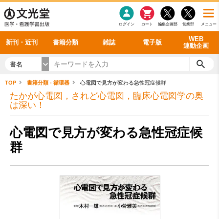
感染症
書籍「データに基づく臨床動作分析」WEB動画
老年医学
看護・介護
雑誌投稿規定
呼吸器
理学療法
電子書籍
書籍「眼手術学」WEB動画
新刊一覧
外科学一般
ログイン
カート
編集企画部
営業部
メニュー
循環器
雑誌案内・年間購読
電子雑誌
書籍「神経症候学 II 改訂第二版」 WEB動画
今後の発行予定
整形外科
最新号
バックナンバー
シリーズ一覧
WEB
新刊・近刊
書籍分類
雑誌
電子版
連動企画
書名
TOP
書籍分類 - 循環器
心電図で見方が変わる急性冠症候群
たかが心電図，されど心電図，臨床心電図学の奥
は深い！
心電図で見方が変わる急性冠症候
群