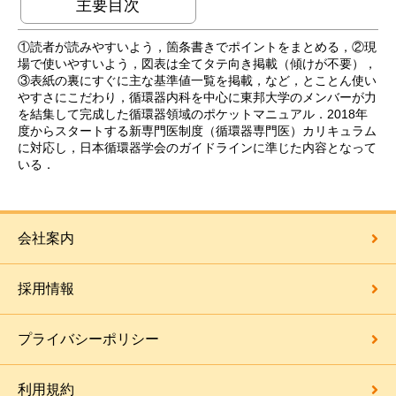
主要目次
①読者が読みやすいよう，箇条書きでポイントをまとめる，②現
場で使いやすいよう，図表は全てタテ向き掲載（傾けが不要），
③表紙の裏にすぐに主な基準値一覧を掲載，など，とことん使い
やすさにこだわり，循環器内科を中心に東邦大学のメンバーが力
を結集して完成した循環器領域のポケットマニュアル．2018年
度からスタートする新専門医制度（循環器専門医）カリキュラム
に対応し，日本循環器学会のガイドラインに準じた内容となって
いる．
会社案内
採用情報
プライバシーポリシー
利用規約