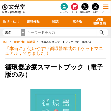
感染症
書籍「データに基づく臨床動作分析」WEB動画
老年医学
看護・介護
雑誌投稿規定
呼吸器
理学療法
電子書籍
書籍「眼手術学」WEB動画
新刊一覧
外科学一般
ログイン
カート
編集企画部
営業部
メニュー
循環器
雑誌案内・年間購読
電子雑誌
書籍「神経症候学 II 改訂第二版」 WEB動画
今後の発行予定
整形外科
最新号
バックナンバー
シリーズ一覧
WEB
新刊・近刊
書籍分類
雑誌
電子版
連動企画
書名
TOP
書籍分類 - 循環器
循環器診療スマートブック（電子版のみ）
「本当に」使いやすい循環器領域のポケットマニ
ュアル，できました！
循環器診療スマートブック（電子
版のみ）