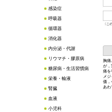
感染症
呼吸器
〈こ
循環器
消化器
内分泌・代謝
リウマチ・膠原病
胸痛
が，
糖尿病・生活習慣病
痛を
メジ
栄養・輸液
価，
あわ
腎臓
血液
小児科