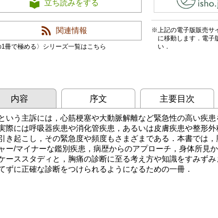
立ち読みをする
上記の電子版販売サ
関連情報
に移動します．電子
の1冊で極める〉シリーズ一覧はこちら
い．
内容
序文
主要目次
という主訴には，心筋梗塞や大動脈解離など緊急性の高い疾患
実際には呼吸器疾患や消化管疾患，あるいは皮膚疾患や整形外
引き起こし，その緊急度や頻度もさまざまである．本書では，
ャー/マイナーな鑑別疾患，病歴からのアプローチ，身体所見
ケーススタディと，胸痛の診断に至る考え方や知識をすみずみ
てずに正確な診断をつけられるようになるための一冊．