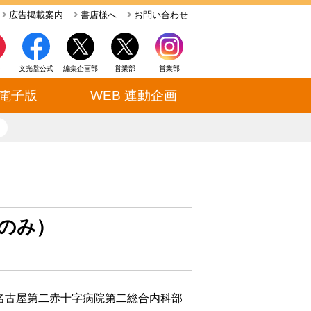
広告掲載案内
書店様へ
お問い合わせ
ト
文光堂公式
編集企画部
営業部
営業部
電子版
WEB 連動企画
close
のみ）
名古屋第二赤十字病院第二総合内科部