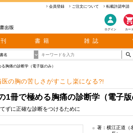
会員登録
ご注文について
転載許諾申請
ログイン
カー
近刊
書 籍
雑 誌
書名
める胸痛の診断学（電子版のみ）
当医の胸の苦しさがすこし楽になる?!
の1冊で極める胸痛の診断学（電子版
てずに正確な診断をつけるために
著：横江正道（