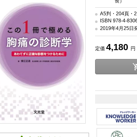
長）
A5判・204頁・
ISBN 978-4-830
2019年4月25日
4,180
定価
円 