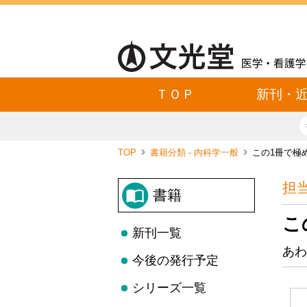
ＴＯＰ
新刊・
TOP
書籍分類 - 内科学一般
この1冊で極
担
書籍
こ
新刊一覧
あわ
今後の発行予定
シリーズ一覧