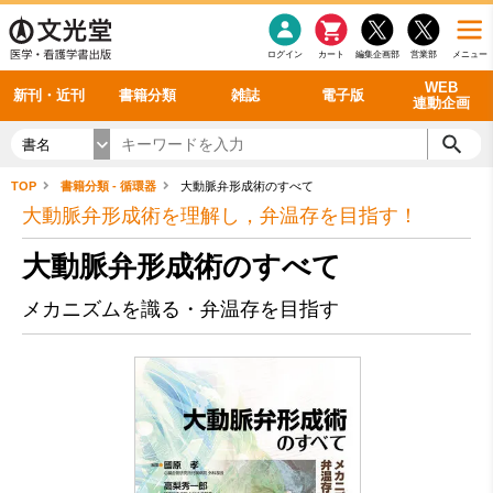
感染症
書籍「データに基づく臨床動作分析」WEB動画
老年医学
看護・介護
雑誌投稿規定
呼吸器
理学療法
電子書籍
書籍「眼手術学」WEB動画
新刊一覧
外科学一般
ログイン
カート
編集企画部
営業部
メニュー
循環器
雑誌案内・年間購読
電子雑誌
書籍「神経症候学 II 改訂第二版」 WEB動画
今後の発行予定
整形外科
最新号
バックナンバー
シリーズ一覧
WEB
新刊・近刊
書籍分類
雑誌
電子版
連動企画
書名
TOP
書籍分類 - 循環器
大動脈弁形成術のすべて
大動脈弁形成術を理解し，弁温存を目指す！
大動脈弁形成術のすべて
メカニズムを識る・弁温存を目指す