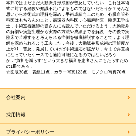
本邦ではまだまだ大動脈弁形成術が普及していない．これは本術
式に対する経験や知識不足によるものではないだろうか？そんな
思いから本術式の理解を深め，手術成績向上のため，心臓血管外
科医はもちろんのこと，循環器内科医，心臓麻酔医，臨床工学技
士，手術室看護師の皆さんにも読んでいただけるよう，大動脈弁
の解剖や病態生理から実際の方法や成績までを解説．その後で実
臨床で苦慮すると考えられる症例を徹底解説することで，より理
解を深められるよう工夫した．今後，大動脈弁形成術の理解度が
上がり，普及，発展していけば手術適応が拡がり，今まで弁置換
になっていたケースでも適応可能になるのではないだろう
か．“負担を減らす”という大きな福音を患者さんにもたらすため
の1冊である．
☆図版36点，表組11点，カラー写真123点，モノクロ写真70点
会社案内
採用情報
プライバシーポリシー