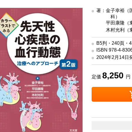
著：金子幸裕（
科）
著
平田康隆（東
著
木村光利（東
B5判・240頁・
ISBN 978-4-830
2024年2月14日
8,250
定価
円 