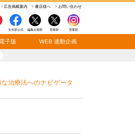
広告掲載案内
書店様へ
お問い合わせ
ト
文光堂公式
編集企画部
営業部
営業部
電子版
WEB 連動企画
close
適な治療法へのナビゲータ