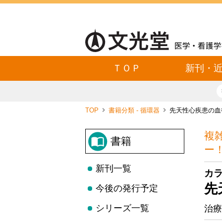
ＴＯＰ
新刊・
TOP
書籍分類 - 循環器
先天性心疾患の血
複
書籍
ー
新刊一覧
カ
先
今後の発行予定
シリーズ一覧
治療