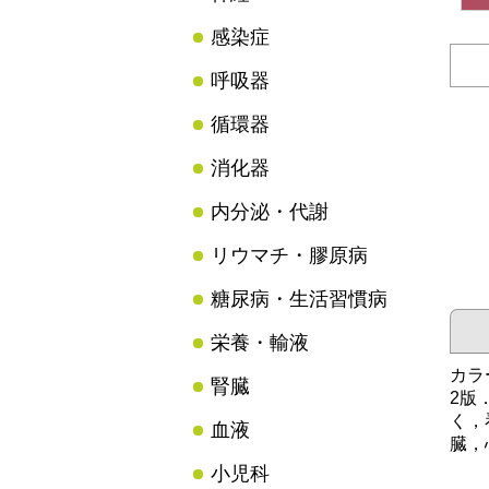
感染症
呼吸器
循環器
消化器
内分泌・代謝
リウマチ・膠原病
糖尿病・生活習慣病
栄養・輸液
カラ
腎臓
2版
く，
血液
臓，
小児科