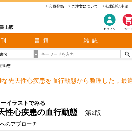
会員登録
ご注文について
転載許諾申請
ログイン
カー
近刊
書 籍
雑 誌
書名
行動態
雑な先天性心疾患を血行動態から整理した，最
！
ラーイラストでみる
天性心疾患の血行動態
第2版
へのアプローチ