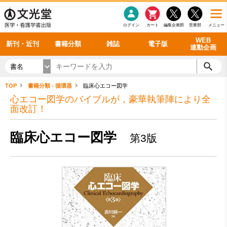
感染症
書籍「データに基づく臨床動作分析」WEB動画
老年医学
看護・介護
雑誌投稿規定
呼吸器
理学療法
電子書籍
書籍「眼手術学」WEB動画
新刊一覧
外科学一般
ログイン
カート
編集企画部
営業部
メニュー
循環器
雑誌案内・年間購読
電子雑誌
書籍「神経症候学 II 改訂第二版」 WEB動画
今後の発行予定
整形外科
最新号
バックナンバー
シリーズ一覧
WEB
新刊・近刊
書籍分類
雑誌
電子版
連動企画
書名
TOP
書籍分類 - 循環器
臨床心エコー図学
心エコー図学のバイブルが，豪華執筆陣により全
面改訂！
臨床心エコー図学
第3版