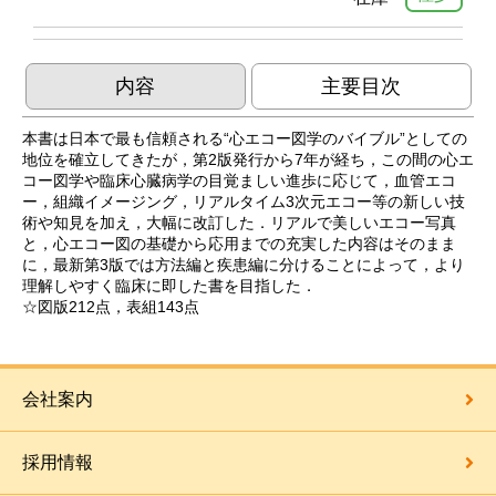
内容
主要目次
本書は日本で最も信頼される“心エコー図学のバイブル”としての
地位を確立してきたが，第2版発行から7年が経ち，この間の心エ
コー図学や臨床心臓病学の目覚ましい進歩に応じて，血管エコ
ー，組織イメージング，リアルタイム3次元エコー等の新しい技
術や知見を加え，大幅に改訂した．リアルで美しいエコー写真
と，心エコー図の基礎から応用までの充実した内容はそのまま
に，最新第3版では方法編と疾患編に分けることによって，より
理解しやすく臨床に即した書を目指した．
☆図版212点，表組143点
会社案内
採用情報