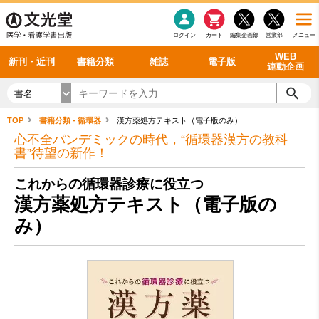
感染症
書籍「データに基づく臨床動作分析」WEB動画
老年医学
看護・介護
雑誌投稿規定
呼吸器
理学療法
電子書籍
書籍「眼手術学」WEB動画
新刊一覧
外科学一般
ログイン
カート
編集企画部
営業部
メニュー
循環器
雑誌案内・年間購読
電子雑誌
書籍「神経症候学 II 改訂第二版」 WEB動画
今後の発行予定
整形外科
最新号
バックナンバー
シリーズ一覧
WEB
新刊・近刊
書籍分類
雑誌
電子版
連動企画
書名
TOP
書籍分類 - 循環器
漢方薬処方テキスト（電子版のみ）
心不全パンデミックの時代，“循環器漢方の教科
書”待望の新作！
これからの循環器診療に役立つ
漢方薬処方テキスト（電子版の
み）