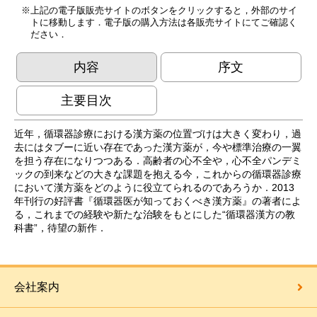
上記の電子版販売サイトのボタンをクリックすると，外部のサイ
トに移動します．電子版の購入方法は各販売サイトにてご確認く
ださい．
内容
序文
主要目次
近年，循環器診療における漢方薬の位置づけは大きく変わり，過
去にはタブーに近い存在であった漢方薬が，今や標準治療の一翼
を担う存在になりつつある．高齢者の心不全や，心不全パンデミ
ックの到来などの大きな課題を抱える今，これからの循環器診療
において漢方薬をどのように役立てられるのであろうか．2013
年刊行の好評書『循環器医が知っておくべき漢方薬』の著者によ
る，これまでの経験や新たな治験をもとにした“循環器漢方の教
科書”，待望の新作．
会社案内