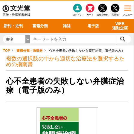
感染症
書籍「データに基づく臨床動作分析」WEB動画
老年医学
看護・介護
雑誌投稿規定
呼吸器
理学療法
電子書籍
書籍「眼手術学」WEB動画
新刊一覧
外科学一般
ログイン
カート
編集企画部
営業部
メニュー
循環器
雑誌案内・年間購読
電子雑誌
書籍「神経症候学 II 改訂第二版」 WEB動画
今後の発行予定
整形外科
最新号
バックナンバー
シリーズ一覧
WEB
新刊・近刊
書籍分類
雑誌
電子版
連動企画
書名
TOP
書籍分類 - 循環器
心不全患者の失敗しない弁膜症治療（電子版のみ）
複数の選択肢の中から適切な治療法を選択するた
めの指南書
心不全患者の失敗しない弁膜症治
療（電子版のみ）