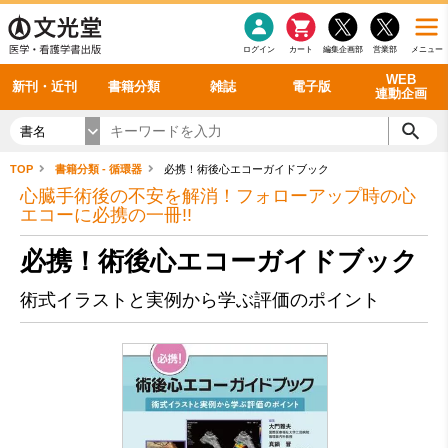
感染症
書籍「データに基づく臨床動作分析」WEB動画
老年医学
看護・介護
雑誌投稿規定
呼吸器
理学療法
電子書籍
書籍「眼手術学」WEB動画
新刊一覧
外科学一般
ログイン
カート
編集企画部
営業部
メニュー
循環器
雑誌案内・年間購読
電子雑誌
書籍「神経症候学 II 改訂第二版」 WEB動画
今後の発行予定
整形外科
最新号
バックナンバー
シリーズ一覧
WEB
新刊・近刊
書籍分類
雑誌
電子版
連動企画
書名
TOP
書籍分類 - 循環器
必携！術後心エコーガイドブック
心臓手術後の不安を解消！フォローアップ時の心
エコーに必携の一冊!!
必携！術後心エコーガイドブック
術式イラストと実例から学ぶ評価のポイント