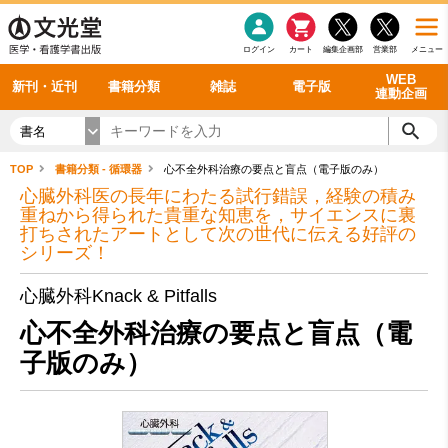
感染症
書籍「データに基づく臨床動作分析」WEB動画
老年医学
看護・介護
雑誌投稿規定
呼吸器
理学療法
電子書籍
書籍「眼手術学」WEB動画
新刊一覧
外科学一般
ログイン
カート
編集企画部
営業部
メニュー
循環器
雑誌案内・年間購読
電子雑誌
書籍「神経症候学 II 改訂第二版」 WEB動画
今後の発行予定
整形外科
最新号
バックナンバー
シリーズ一覧
WEB
新刊・近刊
書籍分類
雑誌
電子版
連動企画
書名
TOP
書籍分類 - 循環器
心不全外科治療の要点と盲点（電子版のみ）
心臓外科医の長年にわたる試行錯誤，経験の積み
重ねから得られた貴重な知恵を，サイエンスに裏
打ちされたアートとして次の世代に伝える好評の
シリーズ！
心臓外科Knack & Pitfalls
心不全外科治療の要点と盲点（電
子版のみ）