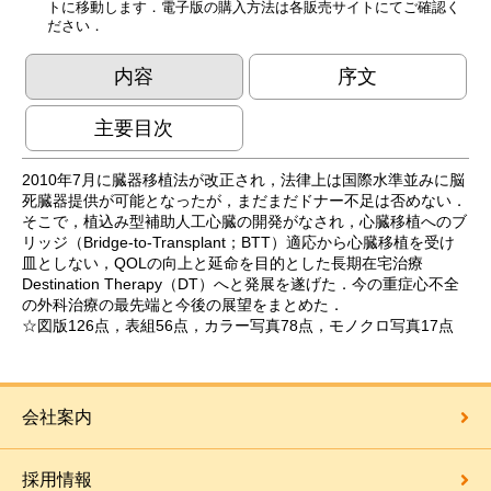
トに移動します．電子版の購入方法は各販売サイトにてご確認く
ださい．
内容
序文
主要目次
2010年7月に臓器移植法が改正され，法律上は国際水準並みに脳
死臓器提供が可能となったが，まだまだドナー不足は否めない．
そこで，植込み型補助人工心臓の開発がなされ，心臓移植へのブ
リッジ（Bridge-to-Transplant；BTT）適応から心臓移植を受け
皿としない，QOLの向上と延命を目的とした長期在宅治療
Destination Therapy（DT）へと発展を遂げた．今の重症心不全
の外科治療の最先端と今後の展望をまとめた．
☆図版126点，表組56点，カラー写真78点，モノクロ写真17点
会社案内
採用情報