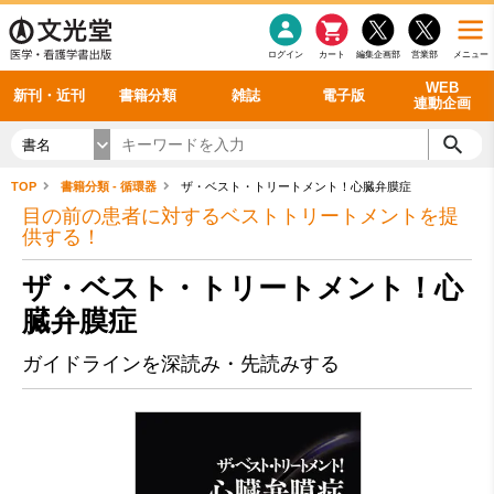
感染症
書籍「データに基づく臨床動作分析」WEB動画
老年医学
看護・介護
雑誌投稿規定
呼吸器
理学療法
電子書籍
書籍「眼手術学」WEB動画
新刊一覧
外科学一般
ログイン
カート
編集企画部
営業部
メニュー
循環器
雑誌案内・年間購読
電子雑誌
書籍「神経症候学 II 改訂第二版」 WEB動画
今後の発行予定
整形外科
最新号
バックナンバー
シリーズ一覧
WEB
新刊・近刊
書籍分類
雑誌
電子版
連動企画
書名
TOP
書籍分類 - 循環器
ザ・ベスト・トリートメント！心臓弁膜症
目の前の患者に対するベストトリートメントを提
供する！
ザ・ベスト・トリートメント！心
臓弁膜症
ガイドラインを深読み・先読みする