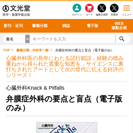
感染症
書籍「データに基づく臨床動作分析」WEB動画
老年医学
看護・介護
雑誌投稿規定
呼吸器
理学療法
電子書籍
書籍「眼手術学」WEB動画
新刊一覧
外科学一般
ログイン
カート
編集企画部
営業部
メニュー
循環器
雑誌案内・年間購読
電子雑誌
書籍「神経症候学 II 改訂第二版」 WEB動画
今後の発行予定
整形外科
最新号
バックナンバー
シリーズ一覧
WEB
新刊・近刊
書籍分類
雑誌
電子版
連動企画
書名
TOP
書籍分類 - 外科学一般
弁膜症外科の要点と盲点（電子版のみ）
心臓外科医の長年にわたる試行錯誤，経験の積み
重ねから得られた貴重な知恵を，サイエンスに裏
打ちされたアートとして次の世代に伝える好評の
シリーズ！
心臓外科Knack & Pitfalls
弁膜症外科の要点と盲点（電子版
のみ）