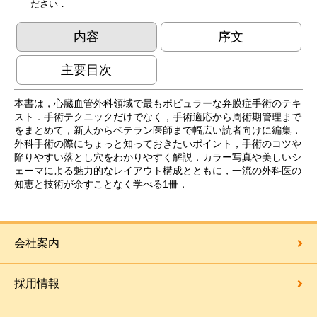
ださい．
内容
序文
主要目次
本書は，心臓血管外科領域で最もポピュラーな弁膜症手術のテキ
スト．手術テクニックだけでなく，手術適応から周術期管理まで
をまとめて，新人からベテラン医師まで幅広い読者向けに編集．
外科手術の際にちょっと知っておきたいポイント，手術のコツや
陥りやすい落とし穴をわかりやすく解説．カラー写真や美しいシ
ェーマによる魅力的なレイアウト構成とともに，一流の外科医の
知恵と技術が余すことなく学べる1冊．
会社案内
採用情報