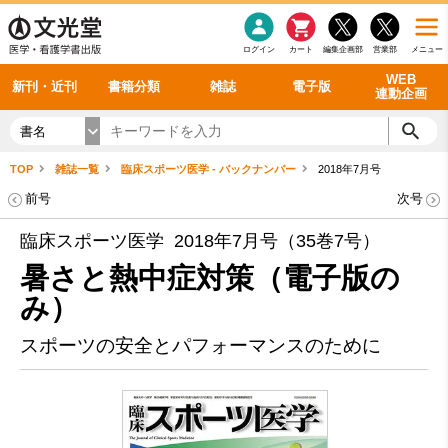
感染症
書籍「データに基づく臨床動作分析」WEB動画
老年医学
看護・介護
雑誌投稿規定
呼吸器
理学療法
電子書籍
書籍「眼手術学」WEB動画
新刊一覧
外科学一般
ログイン
カート
編集企画部
営業部
メニュー
循環器
雑誌案内・年間購読
電子雑誌
書籍「神経症候学 II 改訂第二版」 WEB動画
今後の発行予定
整形外科
最新号
バックナンバー
シリーズ一覧
WEB
新刊・近刊
書籍分類
雑誌
電子版
連動企画
書名
TOP
雑誌一覧
臨床スポーツ医学 - バックナンバー
2018年7月号
前号
次号
臨床スポーツ医学 2018年7月号（35巻7号）
暑さと熱中症対策（電子版の
み）
スポーツの安全とパフォーマンスのために