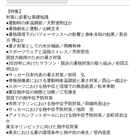
【特集】
対策に必要な基礎知識
●運動時の体温調節／天野達郎ほか
●暑熱順化と運動／山崎文夫
●暑熱環境下のパフォーマンスへの影響と身体冷却の効果／長谷
川 博ほか
●暑さ対策としての水分補給／岡﨑和伸
●スポーツウェアと温熱ストレス／芳田哲也
競技力維持のための暑さ対策
●2020年に向けたマラソン・競歩の暑熱対策の取り組み／杉田正
明ほか
●サッカー日本代表の暑さ対策／前田 弘
●脊髄損傷者における運動時体温調節と暑さ対策／西山一成ほか
●スポーツにおける熱中症と現場での救急処置／松本孝朗
●重症熱中症の病態と治療／三宅康史
競技での熱中症予防対策
●市民マラソンにおける熱中症予防対策／田畑尚吾ほか
●サッカーにおける熱中症予防対策／池田 浩
●アメリカンフットボールにおける熱中症予防対策／反町武史ほ
か
東京オリンピックに向けた熱中症対策
●東京における夏の環境条件と熱中症の発生／登内道彦