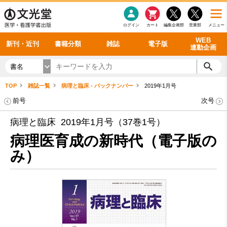
感染症
書籍「データに基づく臨床動作分析」WEB動画
老年医学
看護・介護
雑誌投稿規定
呼吸器
理学療法
電子書籍
書籍「眼手術学」WEB動画
新刊一覧
外科学一般
ログイン
カート
編集企画部
営業部
メニュー
循環器
雑誌案内・年間購読
電子雑誌
書籍「神経症候学 II 改訂第二版」 WEB動画
今後の発行予定
整形外科
最新号
バックナンバー
シリーズ一覧
WEB
新刊・近刊
書籍分類
雑誌
電子版
連動企画
書名
TOP
雑誌一覧
病理と臨床 - バックナンバー
2019年1月号
前号
次号
病理と臨床 2019年1月号（37巻1号）
病理医育成の新時代（電子版の
み）