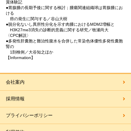
賞体験記
●胃腺腫の長期予後に関する検討；腫瘍関連組織球は胃腺腫にお
ける
癌の発生に関与する／谷山大樹
●脱分化ないし異所性分化を示す肉腫におけるMDM2増幅と
H3K27me3消失の診断的意義に関する研究／牧瀬尚大
〈CPC解説〉
●多発性肝囊胞と難治性腹水を合併した常染色体優性多発性囊胞
腎の
1剖検例／大谷知之ほか
【Information】
会社案内
採用情報
プライバシーポリシー