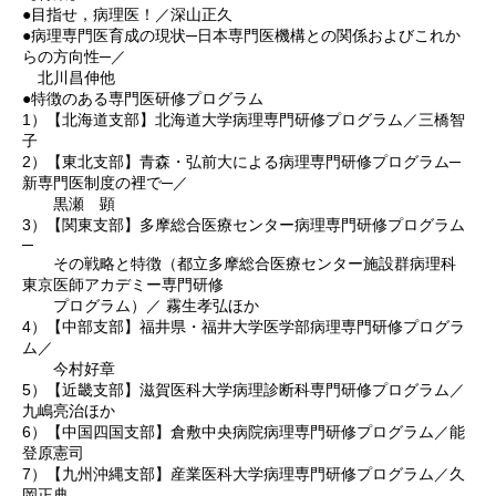
●目指せ，病理医！／深山正久
●病‌理専門医育成の現状─日本専門医機構との関係およびこれか
らの方向性─／
北川昌伸他
●特徴のある専門医研修プログラム
1）【北海道支部】北海道大学病理専門研修プログラム／三橋智
子
2）‌【東北支部】青森・弘前大による病理専門研修プログラム─
新専門医制度の裡で─／
黒瀬 顕
3）‌【関東支部】多摩総合医療センター病理専門研修プログラム
─
その戦略と特徴（都立多摩総合医療センター施設群病理科
東京医師アカデミー専門研修
プログラム）／ 霧生孝弘ほか
4）【中部支部】福井県・福井大学医学部病理専門研修プログラ
ム／
今村好章
5）【近畿支部】滋賀医科大学病理診断科専門研修プログラム／
九嶋亮治ほか
6）【中国四国支部】倉敷中央病院病理専門研修プログラム／能
登原憲司
7）【九州沖縄支部】産業医科大学病理専門研修プログラム／久
岡正典