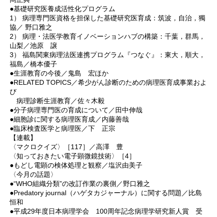
●基礎研究医養成活性化プログラム
1） 病理専門医資格を担保した基礎研究医育成：筑波，自治，獨
協／ 野口雅之
2） 病理・法医学教育イノベーションハブの構築：千葉，群馬，
山梨／池原 譲
3） 福島関東病理法医連携プログラム『つなぐ』：東大，順大，
福島／橋本優子
●生涯教育の今後／鬼島 宏ほか
●RELATED TOPICS／希少がん診断のための病理医育成事業およ
び
病理診断生涯教育／佐々木毅
●分子病理専門医の育成について／田中伸哉
●細胞診に関する病理医育成／内藤善哉
●臨床検査医学と病理医／下 正宗
【連載】
〈マクロクイズ〉［117］／高澤 豊
〈知っておきたい電子顕微鏡技術〉［4］
●もどし電顕の検体処理と観察／塩沢由美子
〈今月の話題〉
●“WHO組織分類”の改訂作業の裏側／野口雅之
●Predatory journal（ハゲタカジャーナル）に関する問題／比島
恒和
●平成29年度日本病理学会 100周年記念病理学研究新人賞 受