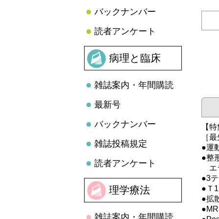
バックナンバー
読者アンケート
病理と臨床
雑誌案内・年間購読
最新号
バックナンバー
【特
［最
雑誌投稿規定
●運
●整
読者アンケート
エラ
●3
理学療法
●Ｔ
●拡
●M
雑誌案内・年間購読