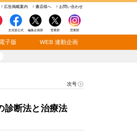
広告掲載案内
書店様へ
お問い合わせ
ト
文光堂公式
編集企画部
営業部
営業部
電子版
WEB 連動企画
close
次号
の診断法と治療法