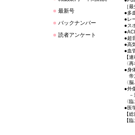
●Po
［最
最新号
●多
●レ
バックナンバー
●ス
●AC
読者アンケート
●超
●高
●血
【連
〈再
●身
帝京
〈脳
●外
－運
〈臨
●医
【総
【臨