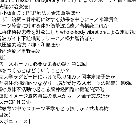
sitron Emission Tomography（PET）によるスポーツ
先端の治療法］
血小板血漿：PRP療法／金森章浩ほか
ーザー治療－骨格筋に対する効果を中心に－／米津貴久
ポーツ障害に対する体外衝撃波治療／高橋謙二ほか
L再建術後患者を対象にしたwhole-body vibrationによる運
音波ガイド下組織間リリース／松井智裕ほか
気圧酸素治療／柳下和慶ほか
管内治療／奥野祐次
載】
考：スポーツに必要な栄養の話〉第12回
体をつくるとはどういうことか？
大学ラグビー部における取り組み／岡本奈緒子ほか
と身体の機能的つながり 脳が受けるスポーツの影響〉第6回
傷や身体不活動で起こる脳神経回路の機能的変化
動イメージ脳内再生の視点から－／金子文成ほか
スポOPINION〉
学教育の中でスポーツ医学をどう扱うか／武者春樹
目次】
スポニュース】