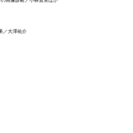
外傷・障害の画像診断／小林直実ほか
動効果／大澤祐介