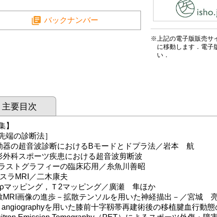
バックナンバー
上記の電子版販売サ
に移動します．電子
い．
主要目次
集】
先端の診断法］
動器の超音波診断におけるBモードとドプラ法／岩本 航
形外科スポーツ疾患における超音波剪断波
ストグラフィーの臨床応用／糸魚川善昭
テスラMRI／二木康夫
1ρマッピング，Ｔ2マッピング／廣瀬 隼ほか
散MRI画像の進歩－拡散テンソルを用いた神経描出－／宮城 
R angiographyを用いた膝前十字靱帯再建術後の移植腱血行