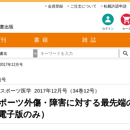
会員登録
ご注文について
転載許諾申請
ログイン
カー
近刊
書 籍
雑 誌
書名
2017年12月号
前号
スポーツ医学 2017年12月号（34巻12号）
ポーツ外傷・障害に対する最先端
電子版のみ）