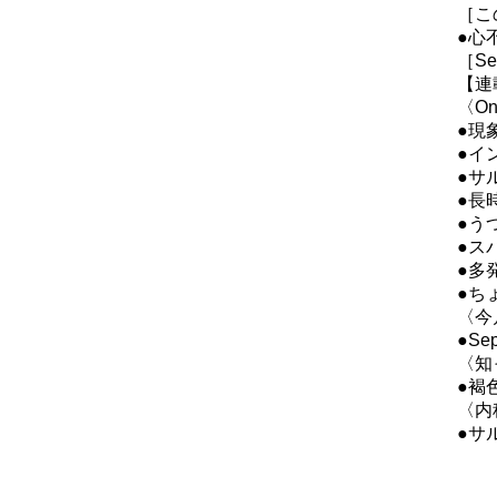
［こ
●心
［Sel
【連
〈One
●現
●イ
●サ
●長
●う
●ス
●多
●ち
〈今
●S
〈知
●褐
〈内
●サ