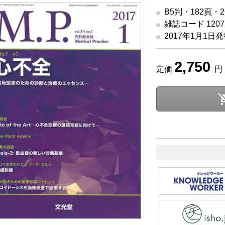
B5判・182頁・
雑誌コード 12077
2017年1月1日
2,750
定価
円 