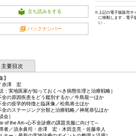
立ち読みをする
上記の電子版販売サ
に移動します．電子
い．
バックナンバー
主要目次
集】
／赤澤 宏
説：実地医家が知っておくべき病態生理と治療戦略］
不全の原因疾患をどう鑑別するか／牛島龍一ほか
不全の疫学的特徴と臨床像／松島将士ほか
不全のステージング分類と治療戦略／神尾恭弘ほか
談会］
ate of the Art─心不全診療の課題克服に向けて─
者／須永眞司・赤澤 宏・木田圭亮・佐藤幸人
ミナー：最新の実地診療のポイントの整理と活用］