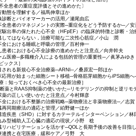
不全患者の重症度評価とその進めかた〕
行動態を理解する／福馬伸章ほか
像診断とバイオマーカーの活用／瀬尾由広
不全患者のマネジメントの実際─重症化をどう予防するか─／安
室駆出率の保たれた心不全（HFpEF）の臨床的特徴と診断・
逃してはならない，治療可能な二次性心筋症／小山 潤
不全における睡眠と呼吸の管理／百村伸一
ん患者における心不全診療の進めかたと注意点／向井幹夫
ーム医療─多職種介入による包括的管理の重要性─／眞茅みゆき
ピックス］
目される新規心不全治療薬─ARNI─／桑原宏一郎ほか
床応用が始まった細胞シート移植─骨格筋芽細胞からiPS細胞へ
療：知っておくべき心不全の最新治療］
遮断薬とRAAS抑制薬の使いかた─リモデリングの抑制と逆リ
尿薬の正しい使いかたと注意点／今村輝彦
不全における不整脈の治療戦略─薬物療法と非薬物療法─／志賀
臓再同期療法の適応と管理／絈野健一ほか
構造疾患（SHD）に対するカテーテルインターベンション／林
込み型補助人工心臓の適応の現状／小野 稔
臓リハビリテーションを活かす─QOLと長期予後の改善を目指
療連携と在宅医療，緩和ケア／弓野 大