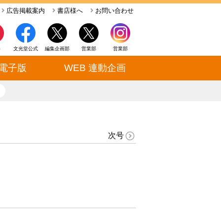
広告掲載案内
書店様へ
お問い合わせ
ト
文光堂公式
編集企画部
営業部
営業部
電子版
WEB 連動企画
close
次号