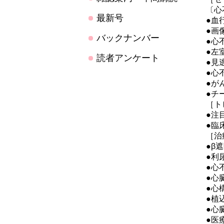
〔心
最新号
●血
●画
バックナンバー
●心
●左
読者アンケート
●見
●心
●が
●チ
［ト
●注
●臨
［治
●β
●利
●心
●心
●心
●植
●心
●医