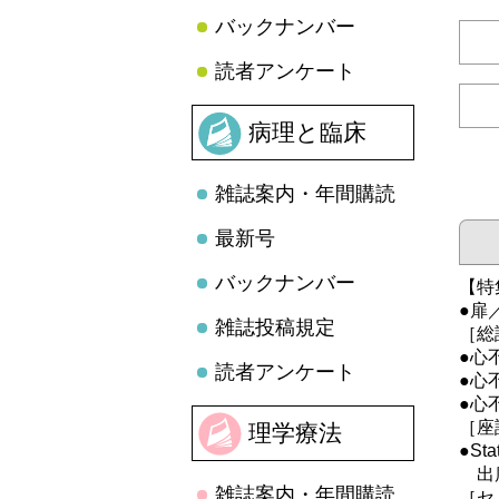
バックナンバー
読者アンケート
病理と臨床
雑誌案内・年間購読
最新号
バックナンバー
【特
●扉
雑誌投稿規定
［総
●心
読者アンケート
●心
●心
［座
理学療法
●St
出席
雑誌案内・年間購読
［セ