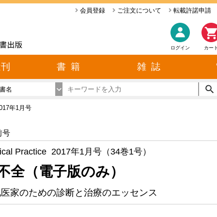
会員登録
ご注文について
転載許諾申請
ログイン
カー
近刊
書 籍
雑 誌
書名
2017年1月号
前号
ical Practice 2017年1月号（34巻1号）
不全（電子版のみ）
地医家のための診断と治療のエッセンス