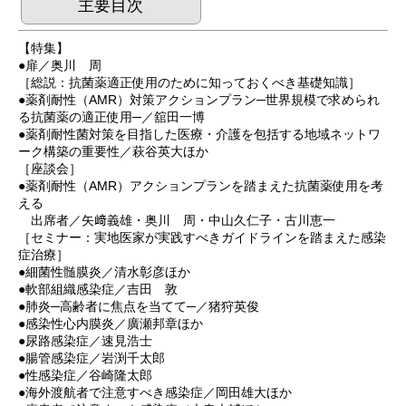
主要目次
【特集】
●扉／奥川 周
［総説：抗菌薬適正使用のために知っておくべき基礎知識］
●薬剤耐性（AMR）対策アクションプラン─世界規模で求められ
る抗菌薬の適正使用─／舘田一博
●薬剤耐性菌対策を目指した医療・介護を包括する地域ネットワ
ーク構築の重要性／萩谷英大ほか
［座談会］
●薬剤耐性（AMR）アクションプランを踏まえた抗菌薬使用を考
える
出席者／矢﨑義雄・奥川 周・中山久仁子・古川恵一
［セミナー：実地医家が実践すべきガイドラインを踏まえた感染
症治療］
●細菌性髄膜炎／清水彰彦ほか
●軟部組織感染症／吉田 敦
●肺炎─高齢者に焦点を当てて─／猪狩英俊
●感染性心内膜炎／廣瀬邦章ほか
●尿路感染症／速見浩士
●腸管感染症／岩渕千太郎
●性感染症／谷崎隆太郎
●海外渡航者で注意すべき感染症／岡田雄大ほか