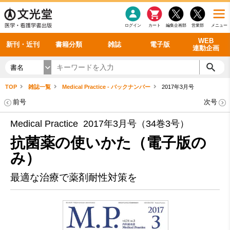
感染症
書籍「データに基づく臨床動作分析」WEB動画
老年医学
看護・介護
雑誌投稿規定
呼吸器
理学療法
電子書籍
書籍「眼手術学」WEB動画
新刊一覧
外科学一般
ログイン
カート
編集企画部
営業部
メニュー
循環器
雑誌案内・年間購読
電子雑誌
書籍「神経症候学 II 改訂第二版」 WEB動画
今後の発行予定
整形外科
最新号
バックナンバー
シリーズ一覧
WEB
新刊・近刊
書籍分類
雑誌
電子版
連動企画
書名
TOP
雑誌一覧
Medical Practice - バックナンバー
2017年3月号
前号
次号
Medical Practice 2017年3月号（34巻3号）
抗菌薬の使いかた（電子版の
み）
最適な治療で薬剤耐性対策を