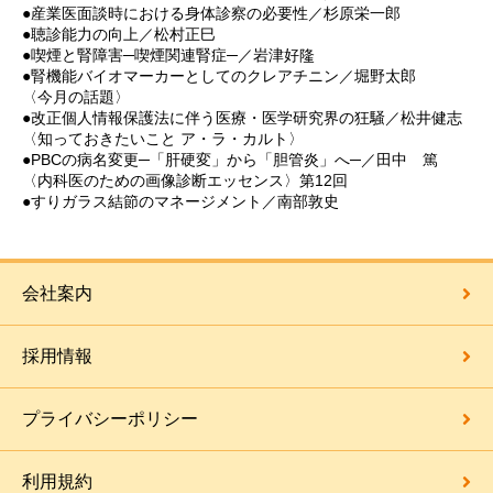
●産業医面談時における身体診察の必要性／杉原栄一郎
●聴診能力の向上／松村正巳
●喫煙と腎障害─喫煙関連腎症─／岩津好隆
●腎機能バイオマーカーとしてのクレアチニン／堀野太郎
〈今月の話題〉
●改正個人情報保護法に伴う医療・医学研究界の狂騒／松井健志
〈知っておきたいこと ア・ラ・カルト〉
●PBCの病名変更─「肝硬変」から「胆管炎」へ─／田中 篤
〈内科医のための画像診断エッセンス〉第12回
●すりガラス結節のマネージメント／南部敦史
会社案内
採用情報
プライバシーポリシー
利用規約