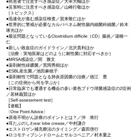
●癌患者で注意すべき感染症／大串大輔ほか
●災害時に注意すべき感染症／山崎行敬ほか
［トピックス］
●迅速化が進む感染症検査／賀来敬仁ほか
●世界的に警戒が必要なカルバペネム耐性腸内細菌科細菌／鈴木
琢光ほか
●最近問題となっているClostridium difficile（CD）腸炎／湯橋一
仁
●新しい敗血症のガイドライン／北沢貴利ほか
［治療：実地医家はどのように耐性菌に対応すべきか］
●MRSA感染症／関 雅文
●薬剤耐性緑膿菌／荒岡秀樹ほか
●ESBL産生菌／池田麻穂子
●薬剤耐性で問題となる肺炎原因菌の治療／徳江 豊
［この症例から何を学ぶか］
●日常臨床でも遭遇する機会の多い黄色ブドウ球菌感染症の2症例
／若林義賢ほか
［Self-assessment test］
【連載】
〈One Point Advice〉
●原発不明がん診療のポイントとは？／沖 将行
●耳たぶのしわear lobe crease／中村謙介
●エストロゲン補充療法のタイミング／森田啓行
●ロコモティブシンドロームとサルコペニア／村木重之