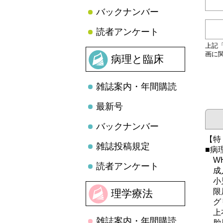
バックナンバー
読者アンケート
上記
画に
病理と臨床
雑誌案内・年間購読
最新号
バックナンバー
【特
雑誌投稿規定
■病
WH
読者アンケート
成人
小児
限局
理学療法
グリ
上衣
雑誌案内・年間購読
胎児