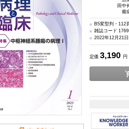
特集編集
田中伸
瘍
B5変型判・112
雑誌コード 17693
2022年12月21
3,190
定価
円 