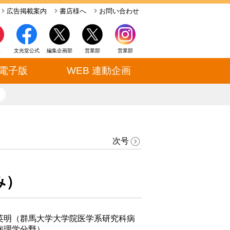
広告掲載案内
書店様へ
お問い合わせ
ト
文光堂公式
編集企画部
営業部
営業部
電子版
WEB 連動企画
close
次号
み）
英明（群馬大学大学院医学系研究科病
病理学分野）