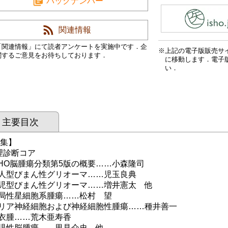
バックナンバー
関連情報
「関連情報」にて読者アンケートを実施中です．企
上記の電子版販売サ
関するご意見をお待ちしております．
に移動します．電子
い．
主要目次
 集】
理診断コア
O脳腫瘍分類第5版の概要……小森隆司
型びまん性グリオーマ……児玉良典
型びまん性グリオーマ……増井憲太 他
性星細胞系腫瘍……松村 望
ア神経細胞および神経細胞性腫瘍……種井善一
腫……荒木亜寿香
性脳腫瘍……里見介史 他