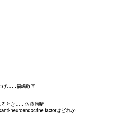
ち上げ……福嶋敬宜
界に認められるとき……佐藤康晴
roendocrine factorはどれか