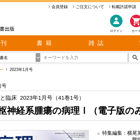
会員登録
ご注文について
転載許諾申請
ログイン
カー
近刊
書 籍
雑 誌
書名
バー
2023年1月号
前号
と臨床 2023年1月号（41巻1号）
枢神経系腫瘍の病理Ⅰ（電子版の
特集編集：横尾
態