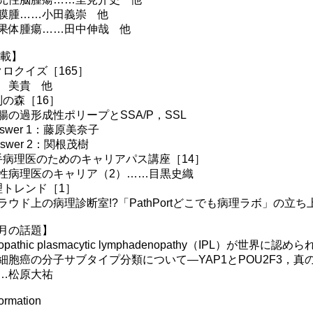
腫……小田義崇 他
体腫瘍……田中伸哉 他
 載】
クロクイズ［165］
 美貴 他
別の森［16］
の過形成性ポリープとSSA/P，SSL
swer 1：藤原美奈子
swer 2：関根茂樹
手病理医のためのキャリアパス講座［14］
病理医のキャリア（2）……目黒史織
理トレンド［1］
ウド上の病理診断室!?「PathPortどこでも病理ラボ」の立
月の話題】
opathic plasmacytic lymphadenopathy（IPL）が世
癌の分子サブタイプ分類について―YAP1とPOU2F3，真のanti-neu
…松原大祐
rmation