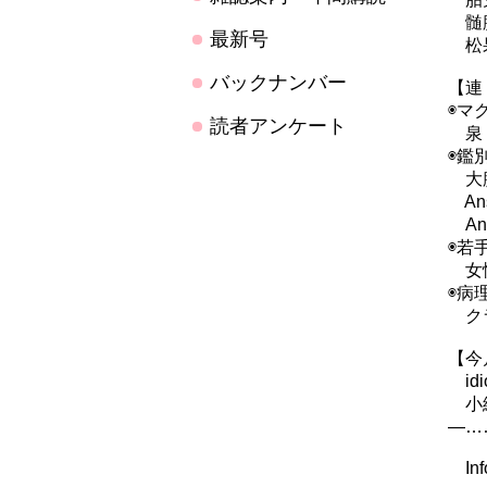
髄膜
最新号
松果
バックナンバー
【連
◉マ
読者アンケート
泉
◉鑑
大腸
An
An
◉若
女性
◉病
クラ
【今
idi
小細胞
―…
Info