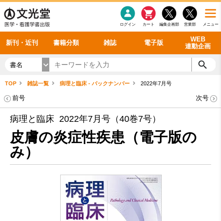
感染症
書籍「データに基づく臨床動作分析」WEB動画
老年医学
看護・介護
雑誌投稿規定
呼吸器
理学療法
電子書籍
書籍「眼手術学」WEB動画
新刊一覧
外科学一般
ログイン
カート
編集企画部
営業部
メニュー
循環器
雑誌案内・年間購読
電子雑誌
書籍「神経症候学 II 改訂第二版」 WEB動画
今後の発行予定
整形外科
最新号
バックナンバー
シリーズ一覧
WEB
新刊・近刊
書籍分類
雑誌
電子版
連動企画
書名
TOP
雑誌一覧
病理と臨床 - バックナンバー
2022年7月号
前号
次号
病理と臨床 2022年7月号（40巻7号）
皮膚の炎症性疾患（電子版の
み）