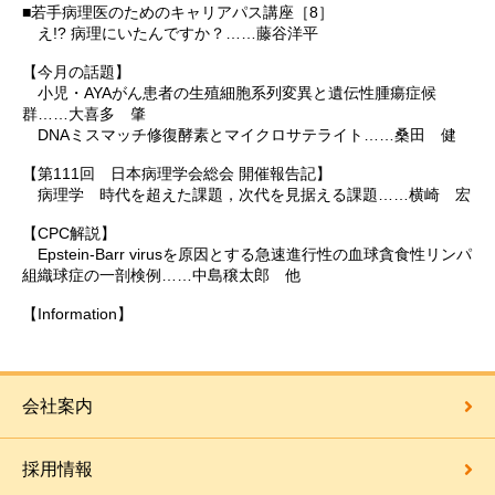
■若手病理医のためのキャリアパス講座［8］
え!? 病理にいたんですか？……藤谷洋平
【今月の話題】
小児・AYAがん患者の生殖細胞系列変異と遺伝性腫瘍症候
群……大喜多 肇
DNAミスマッチ修復酵素とマイクロサテライト……桑田 健
【第111回 日本病理学会総会 開催報告記】
病理学 時代を超えた課題，次代を見据える課題……横崎 宏
【CPC解説】
Epstein-Barr virusを原因とする急速進行性の血球貪食性リンパ
組織球症の一剖検例……中島穣太郎 他
【Information】
会社案内
採用情報