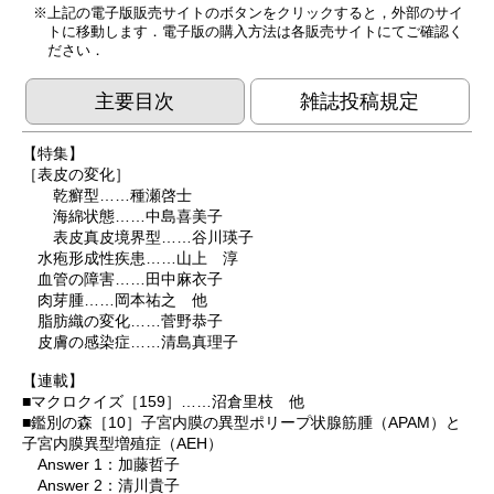
上記の電子版販売サイトのボタンをクリックすると，外部のサイ
トに移動します．電子版の購入方法は各販売サイトにてご確認く
ださい．
主要目次
雑誌投稿規定
【特集】
［表皮の変化］
乾癬型……種瀬啓士
海綿状態……中島喜美子
表皮真皮境界型……谷川瑛子
水疱形成性疾患……山上 淳
血管の障害……田中麻衣子
肉芽腫……岡本祐之 他
脂肪織の変化……菅野恭子
皮膚の感染症……清島真理子
【連載】
■マクロクイズ［159］……沼倉里枝 他
■鑑別の森［10］子宮内膜の異型ポリープ状腺筋腫（APAM）と
子宮内膜異型増殖症（AEH）
Answer 1：加藤哲子
Answer 2：清川貴子