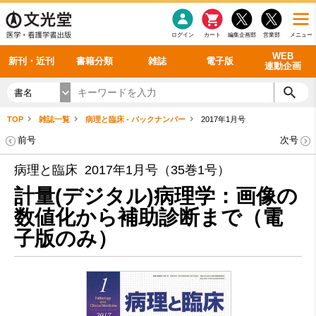
感染症
書籍「データに基づく臨床動作分析」WEB動画
老年医学
看護・介護
雑誌投稿規定
呼吸器
理学療法
電子書籍
書籍「眼手術学」WEB動画
新刊一覧
外科学一般
ログイン
カート
編集企画部
営業部
メニュー
循環器
雑誌案内・年間購読
電子雑誌
書籍「神経症候学 II 改訂第二版」 WEB動画
今後の発行予定
整形外科
最新号
バックナンバー
シリーズ一覧
WEB
新刊・近刊
書籍分類
雑誌
電子版
連動企画
書名
TOP
雑誌一覧
病理と臨床 - バックナンバー
2017年1月号
前号
次号
病理と臨床 2017年1月号（35巻1号）
計量(デジタル)病理学：画像の
数値化から補助診断まで（電
子版のみ）