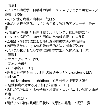
【特集】
●デジタル病理学，自動補助診断システムはどこまで可能か？／
齋藤 彰ほか
●人工知能と病理／山本陽一朗ほか
●発がん過程を進化としてとらえる：数理的アプローチ／巌佐
庸
●定量的病理診断と病理形態学ルネサンス／橋口明典ほか
●デジタル病理学に向けた画像の色情報処理／山口雅浩
●位相幾何学的指標による癌病変部抽出技術／中根和昭
●病理形態学における位相幾何学的方法／瀧山晃弘ほか
●デジタル化がもたらす病理診断学の近未来像／原田 大
【連載】
＜マクロクイズ＞［93］
高原大志ほか
＜CPC解説＞［90］
●著明な肝脾腫を呈し，劇症の経過をたどったsystemic EBV
positive T
─cell lymphoma of childhoodの1剖検例／甲斐敬太ほか
＜悪性腫瘍に対する分子標的治療薬＞［10］
●悪性黒色腫に対する分子標的治療薬とコンパニオン診断／山崎
直也
＜今月の話題＞
●頸部リンパ節内異所性甲状腺─良悪性の鑑別─／長沼 廣