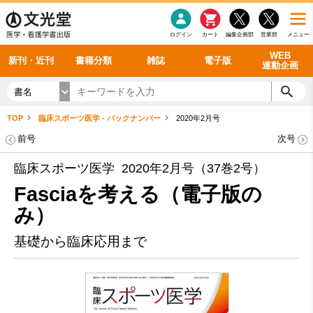
感染症
書籍「データに基づく臨床動作分析」WEB動画
老年医学
看護・介護
雑誌投稿規定
呼吸器
理学療法
電子書籍
書籍「眼手術学」WEB動画
新刊一覧
外科学一般
ログイン
カート
編集企画部
営業部
メニュー
循環器
雑誌案内・年間購読
電子雑誌
書籍「神経症候学 II 改訂第二版」 WEB動画
今後の発行予定
整形外科
最新号
バックナンバー
シリーズ一覧
WEB
新刊・近刊
書籍分類
雑誌
電子版
連動企画
書名
TOP
臨床スポーツ医学 - バックナンバー
2020年2月号
前号
次号
臨床スポーツ医学 2020年2月号（37巻2号）
Fasciaを考える（電子版の
み）
基礎から臨床応用まで