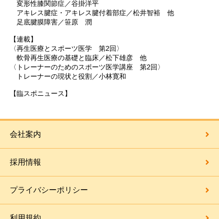
変形性膝関節症／谷掛洋平
アキレス腱症・アキレス腱付着部症／松井智裕 他
足底腱膜障害／笹原 潤
【連載】
〈再生医療とスポーツ医学 第2回〉
軟骨再生医療の基礎と臨床／松下雄彦 他
〈トレーナーのためのスポーツ医学講座 第2回〉
トレーナーの現状と役割／小林寛和
【臨スポニュース】
会社案内
採用情報
プライバシーポリシー
利用規約