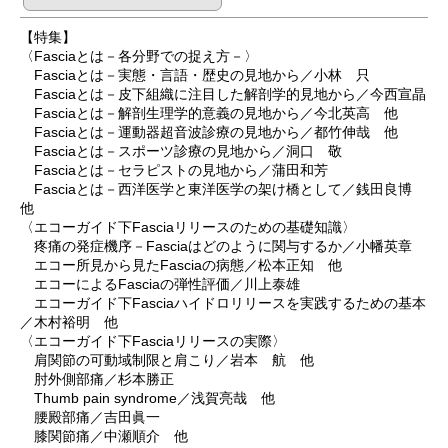
【特集】
〈Fasciaとは－各分野での捉え方－〉
Fasciaとは－実態・言語・歴史の見地から／小林 只
Fasciaとは－皮下組織に注目した解剖学的見地から／今西宣晶
Fasciaとは－解剖生理学的意義の見地から／今北英高 他
Fasciaとは－運動器超音波診療の見地から／都竹伸哉 他
Fasciaとは－スポーツ診療の見地から／洞口 敬
Fasciaとは－セラピストの見地から／蒲田和芳
Fasciaとは－西洋医学と東洋医学の架け橋として／銭田良博
他
〈エコーガイド下Fasciaリリースのための基礎知識〉
疼痛の発症機序－Fasciaはどのように関与するか／小幡英章
エコー所見から見たFasciaの病態／松本正知 他
エコーによるFasciaの弾性評価／川上泰雄
エコーガイド下Fasciaハイドロリリースを実践するための基本
／木村裕明 他
〈エコーガイド下Fasciaリリースの実際〉
肩関節の可動域制限と肩こり／岩本 航 他
肘外側部痛／杉本勝正
Thumb pain syndrome／浅賀亮哉 他
腰殿部痛／吉田眞一
膝関節痛／中瀬順介 他