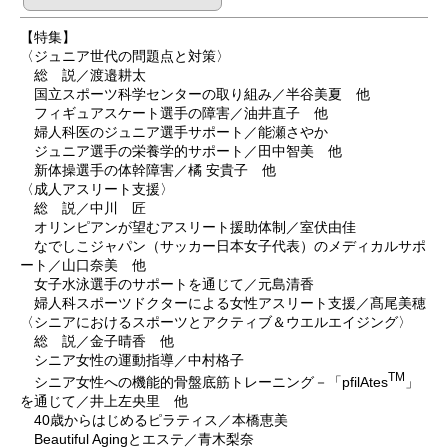
【特集】
〈ジュニア世代の問題点と対策〉
総 説／渡邉耕太
国立スポーツ科学センターの取り組み／半谷美夏 他
フィギュアスケート選手の障害／油井直子 他
婦人科医のジュニア選手サポート／能瀬さやか
ジュニア選手の栄養学的サポート／田中智美 他
新体操選手の体幹障害／橘 安貴子 他
〈成人アスリート支援〉
総 説／中川 匠
オリンピアンが望むアスリート援助体制／室伏由佳
なでしこジャパン（サッカー日本女子代表）のメディカルサポ
ート／山口奈美 他
女子水泳選手のサポートを通じて／元島清香
婦人科スポーツドクターによる女性アスリート支援／髙尾美穂
〈シニアにおけるスポーツとアクティブ＆ウエルエイジング〉
総 説／金子晴香 他
シニア女性の運動指導／中村格子
TM
シニア女性への機能的骨盤底筋トレーニング－「pfilAtes
」
を通じて／井上左央里 他
40歳からはじめるピラティス／本橋恵美
Beautiful Agingとエステ／青木梨奈