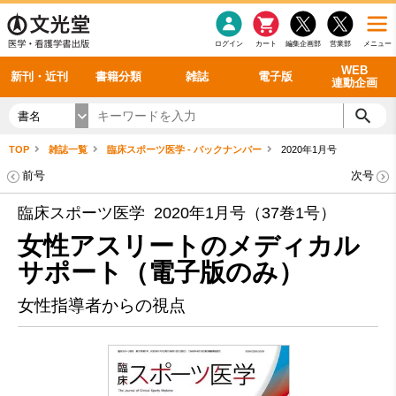
感染症
書籍「データに基づく臨床動作分析」WEB動画
老年医学
看護・介護
雑誌投稿規定
呼吸器
理学療法
電子書籍
書籍「眼手術学」WEB動画
新刊一覧
外科学一般
ログイン
カート
編集企画部
営業部
メニュー
循環器
雑誌案内・年間購読
電子雑誌
書籍「神経症候学 II 改訂第二版」 WEB動画
今後の発行予定
整形外科
最新号
バックナンバー
シリーズ一覧
WEB
新刊・近刊
書籍分類
雑誌
電子版
連動企画
書名
TOP
雑誌一覧
臨床スポーツ医学 - バックナンバー
2020年1月号
前号
次号
臨床スポーツ医学 2020年1月号（37巻1号）
女性アスリートのメディカル
サポート（電子版のみ）
女性指導者からの視点