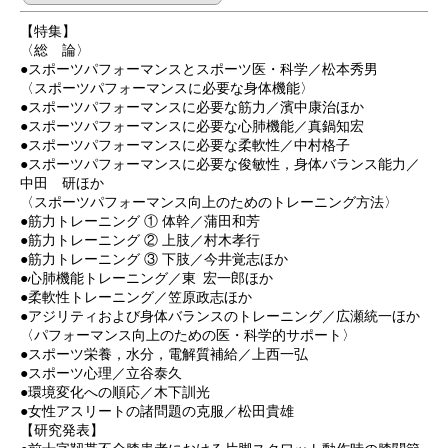
【特集】
〈総 論〉
●スポーツパフォーマンスとスポーツ医・科学／松本秀男
〈スポーツパフォーマンスに必要な身体機能〉
●スポーツパフォーマンスに必要な筋力／濱中康治ほか
●スポーツパフォーマンスに必要な心肺機能／真鍋知宏
●スポーツパフォーマンスに必要な柔軟性／中村格子
●スポーツパフォーマンスに必要な俊敏性，身体バランス能力／
中田 研ほか
〈スポーツパフォーマンス向上のためのトレーニング方法〉
●筋力トレーニング ① 体幹／蒲田和芳
●筋力トレーニング ② 上肢／村木孝行
●筋力トレーニング ③ 下肢／今井覚志ほか
●心肺機能トレーニング／東 宏一郎ほか
●柔軟性トレーニング／笠原政志ほか
●アジリティおよび身体バランスのトレーニング／広瀬統一ほか
〈パフォーマンス向上のための医・科学的サポート〉
●スポーツ栄養，水分，電解質補給／上西一弘
●スポーツ心理／立谷泰久
●環境変化への順応／木下訓光
●女性アスリートの諸問題の克服／松田貴雄
【研究発表】