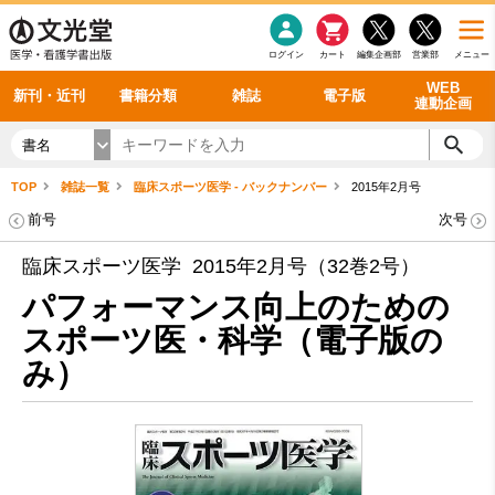
感染症
書籍「データに基づく臨床動作分析」WEB動画
老年医学
看護・介護
雑誌投稿規定
呼吸器
理学療法
電子書籍
書籍「眼手術学」WEB動画
新刊一覧
外科学一般
ログイン
カート
編集企画部
営業部
メニュー
循環器
雑誌案内・年間購読
電子雑誌
書籍「神経症候学 II 改訂第二版」 WEB動画
今後の発行予定
整形外科
最新号
バックナンバー
シリーズ一覧
WEB
新刊・近刊
書籍分類
雑誌
電子版
連動企画
書名
TOP
雑誌一覧
臨床スポーツ医学 - バックナンバー
2015年2月号
前号
次号
臨床スポーツ医学 2015年2月号（32巻2号）
パフォーマンス向上のための
スポーツ医・科学（電子版の
み）