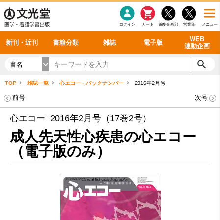
感染症
書籍「データに基づく臨床動作分析」WEB動画
老年医学
看護・介護
雑誌投稿規定
呼吸器
理学療法
電子書籍
書籍「眼手術学」WEB動画
新刊一覧
外科学一般
ログイン
カート
編集企画部
営業部
メニュー
循環器
雑誌案内・年間購読
電子雑誌
書籍「神経症候学 II 改訂第二版」 WEB動画
今後の発行予定
整形外科
最新号
バックナンバー
シリーズ一覧
WEB
新刊・近刊
書籍分類
雑誌
電子版
連動企画
書名
TOP
雑誌一覧
心エコー - バックナンバー
2016年2月号
前号
次号
心エコー 2016年2月号（17巻2号）
成人先天性心疾患の心エコー
（電子版のみ）