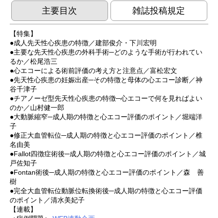
主要目次
雑誌投稿規定
【特集】
●成人先天性心疾患の特徴／建部俊介・下川宏明
●主要な先天性心疾患の外科手術─どのような手術が行われてい
るか／松尾浩三
●心エコーによる術前評価の考え方と注意点／富松宏文
●先天性心疾患の妊娠出産─その特徴と母体の心エコー診断／神
谷千津子
●チアノーゼ型先天性心疾患の特徴─心エコーで何を見ればよい
のか／山村健一郎
●大動脈縮窄─成人期の特徴と心エコー評価のポイント／堀端洋
子
●修正大血管転位─成人期の特徴と心エコー評価のポイント／椎
名由美
●Fallot四徴症術後─成人期の特徴と心エコー評価のポイント／城
戸佐知子
●Fontan術後─成人期の特徴と心エコー評価のポイント／森 善
樹
●完全大血管転位動脈位転換術後─成人期の特徴と心エコー評価
のポイント／清水美妃子
【連載】