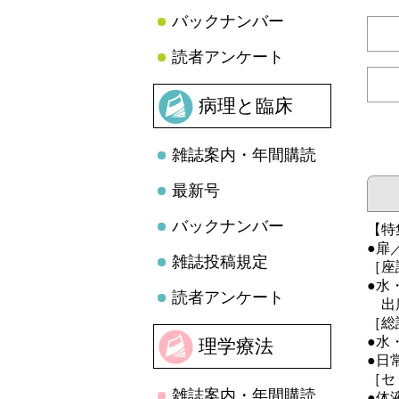
バックナンバー
読者アンケート
病理と臨床
雑誌案内・年間購読
最新号
バックナンバー
【特
●扉
雑誌投稿規定
［座
●水
読者アンケート
出席
［総
●水
理学療法
●日
［セ
雑誌案内・年間購読
●体