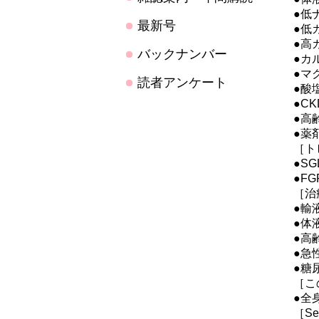
●低
最新号
●低
●高
バックナンバー
●カ
●マ
読者アンケート
●酸
●C
●高
●薬
［ト
●S
●F
［治
●輸
●体
●高
●急
●糖
［こ
●全
［Sel