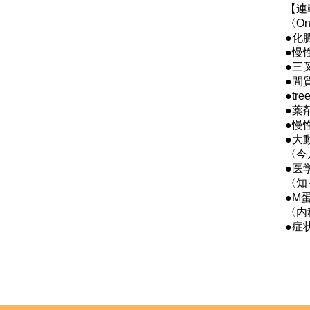
【連
〈One
●化
●慢
●三
●間
●tr
●薬
●慢
●大
〈今
●医
〈知
●M
〈内
●症