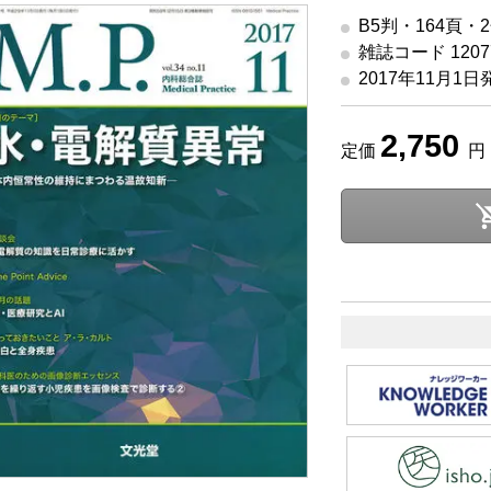
B5判・164頁・
雑誌コード 12077
2017年11月1日
2,750
定価
円 