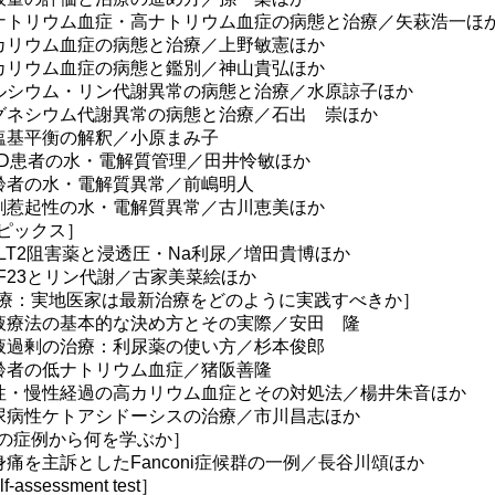
ナトリウム血症・高ナトリウム血症の病態と治療／矢萩浩一ほ
カリウム血症の病態と治療／上野敏憲ほか
カリウム血症の病態と鑑別／神山貴弘ほか
ルシウム・リン代謝異常の病態と治療／水原諒子ほか
グネシウム代謝異常の病態と治療／石出 崇ほか
塩基平衡の解釈／小原まみ子
KD患者の水・電解質管理／田井怜敏ほか
齢者の水・電解質異常／前嶋明人
剤惹起性の水・電解質異常／古川恵美ほか
ピックス］
GLT2阻害薬と浸透圧・Na利尿／増田貴博ほか
GF23とリン代謝／古家美菜絵ほか
療：実地医家は最新治療をどのように実践すべきか］
液療法の基本的な決め方とその実際／安田 隆
液過剰の治療：利尿薬の使い方／杉本俊郎
齢者の低ナトリウム血症／猪阪善隆
性・慢性経過の高カリウム血症とその対処法／楊井朱音ほか
尿病性ケトアシドーシスの治療／市川昌志ほか
の症例から何を学ぶか］
身痛を主訴としたFanconi症候群の一例／長谷川頌ほか
f-assessment test］