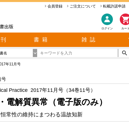
会員登録
ご注文について
転載許諾申請
ログイン
カー
近刊
書 籍
雑 誌
書名
017年11月号
前号
ical Practice 2017年11月号（34巻11号）
・電解質異常（電子版のみ）
内恒常性の維持にまつわる温故知新