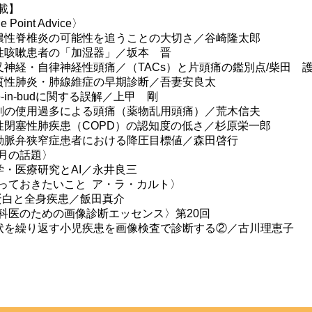
載】
 Point Advice〉
膿性脊椎炎の可能性を追うことの大切さ／谷崎隆太郎
性咳嗽患者の「加湿器」／坂本 晋
叉神経・自律神経性頭痛／（TACs）と片頭痛の鑑別点/柴田 
質性肺炎・肺線維症の早期診断／吾妻安良太
ee-in-budに関する誤解／上甲 剛
剤の使用過多による頭痛（薬物乱用頭痛）／荒木信夫
性閉塞性肺疾患（COPD）の認知度の低さ／杉原栄一郎
動脈弁狭窄症患者における降圧目標値／森田啓行
月の話題〉
学・医療研究とAI／永井良三
っておきたいこと ア・ラ・カルト〉
蛋白と全身疾患／飯田真介
科医のための画像診断エッセンス〉第20回
状を繰り返す小児疾患を画像検査で診断する②／古川理恵子