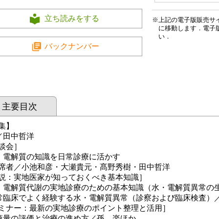
立ち読みをする
上記の電子版販売サ
に移動します．電子
い．
バックナンバー
主要目次
集】
／田中哲洋
談会］
・電解質の知識を日常診療に活かす
者／小池和彦・大瀬貴元・髙野秀樹・田中哲洋
説：実地医家が知っておくべき基本知識］
・電解質代謝の実地診療のための基本知識（水・電解質異常の
常臨床でよく経験する水・電解質異常（診察および臨床検査）
ミナー：最新の実地診療のポイント整理と活用］
液量の評価と治療の進め方／孫 楽ほか