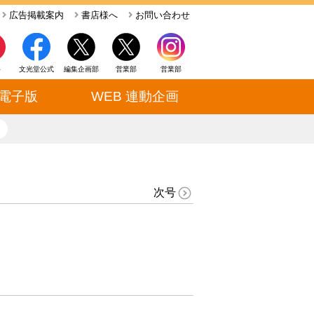
広告掲載案内
書店様へ
お問い合わせ
ト
文光堂公式
編集企画部
営業部
営業部
電子版
WEB 連動企画
close
次号