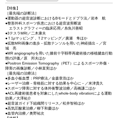
【特集】
［最先端の診断法］
●運動器の超音波診断におけるBモードとドプラ法／岩本 航
●整形外科スポーツ疾患における超音波剪断波
エラストグラフィーの臨床応用／糸魚川善昭
●3テスラMRI／二木康夫
●Ｔ1ρマッピング，Ｔ2マッピング／廣瀬 隼ほか
●拡散MRI画像の進歩－拡散テンソルを用いた神経描出－／宮
城 亮
●MR angiographyを用いた膝前十字靱帯再建術後の移植腱血行動
態の評価／原 邦夫ほか
●Positron Emission Tomography（PET）によるスポーツ外傷・
障害の画像診断／小林直実ほか
［最先端の治療法］
●多血小板血漿：PRP療法／金森章浩ほか
●レーザー治療－骨格筋に対する効果を中心に－／米津貴久
●スポーツ障害に対する体外衝撃波治療／高橋謙二ほか
●ACL再建術後患者を対象にしたwhole-body vibrationによる運動
効果／大澤祐介
●超音波ガイド下組織間リリース／松井智裕ほか
●高気圧酸素治療／柳下和慶ほか
●血管内治療／奥野祐次