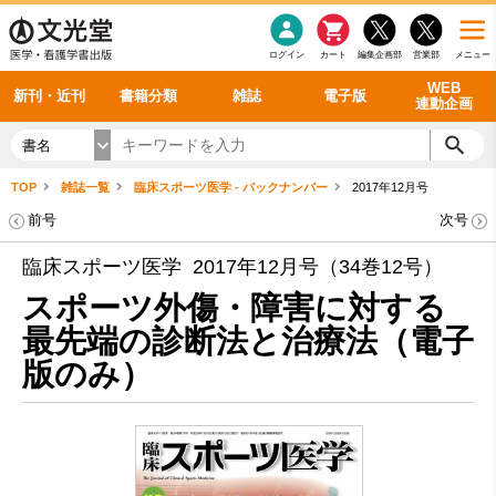
感染症
書籍「データに基づく臨床動作分析」WEB動画
老年医学
看護・介護
雑誌投稿規定
呼吸器
理学療法
電子書籍
書籍「眼手術学」WEB動画
新刊一覧
外科学一般
ログイン
カート
編集企画部
営業部
メニュー
循環器
雑誌案内・年間購読
電子雑誌
書籍「神経症候学 II 改訂第二版」 WEB動画
今後の発行予定
整形外科
最新号
バックナンバー
シリーズ一覧
WEB
新刊・近刊
書籍分類
雑誌
電子版
連動企画
書名
TOP
雑誌一覧
臨床スポーツ医学 - バックナンバー
2017年12月号
前号
次号
臨床スポーツ医学 2017年12月号（34巻12号）
スポーツ外傷・障害に対する
最先端の診断法と治療法（電子
版のみ）