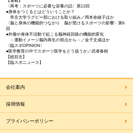
【連載】
〈再考：スポーツに必要な栄養の話〉第12回
●身体をつくるとはどういうことか？
帝京大学ラグビー部における取り組み／岡本奈緒子ほか
〈脳と身体の機能的つながり 脳が受けるスポーツの影響〉第6
回
●外傷や身体不活動で起こる脳神経回路の機能的変化
－運動イメージ脳内再生の視点から－／金子文成ほか
〈臨スポOPINION〉
●医学教育の中でスポーツ医学をどう扱うか／武者春樹
【総目次】
【臨スポニュース】
会社案内
採用情報
プライバシーポリシー