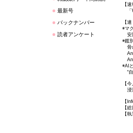
【速
最新号
「WH
バックナンバー
【連
◉マ
読者アンケート
安
◉鑑
骨の
An
An
◉A
“自
【今
浸潤
【Inf
【総
【執