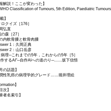
報解説！ここが変わった】
O Classification of Tumours, 5th Edition, Paediat
 載】
クロクイズ［176］
岡弘直
別の森［27］
内軟骨腫と軟骨肉腫
swer 1：久岡正典
swer 2：山口岳彦
Iと病理─これまでの5年，これからの5年［5］
作するAI”─自作AIへの道のり─……坂下信悟
月の話題】
性乳癌の病理学的グレード……堀井理絵
ormation】
目次】
筆者名索引】