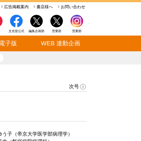
広告掲載案内
書店様へ
お問い合わせ
ト
文光堂公式
編集企画部
営業部
営業部
電子版
WEB 連動企画
close
次号
ゆう子（帝京大学医学部病理学）