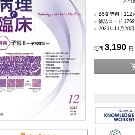
特集編集
大石善
B5変型判・112
雑誌コード 17693
2023年11月28
3,190
定価
円 