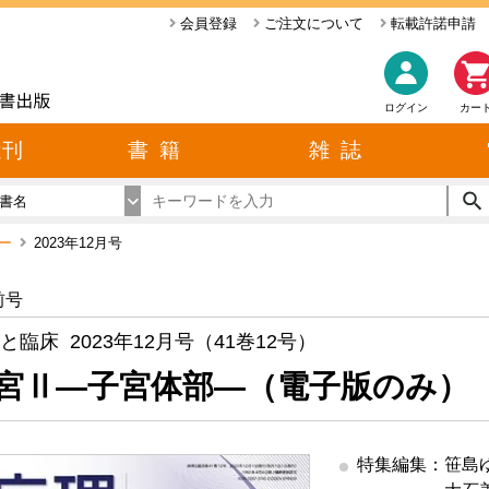
会員登録
ご注文について
転載許諾申請
ログイン
カー
近刊
書 籍
雑 誌
書名
バー
2023年12月号
前号
と臨床 2023年12月号（41巻12号）
宮Ⅱ―子宮体部―（電子版のみ）
特集編集：笹島