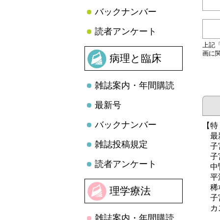
バックナンバー
読者アンケート
上記
画に
病理と臨床
雑誌案内・年間購読
最新号
バックナンバー
【特
最新
雑誌投稿規定
子宮
子宮
読者アンケート
中腎
平滑
稀な
理学療法
子宮
カス
雑誌案内・年間購読