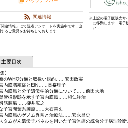
バックナンバー
関連情報
上記の電子版販売サ
に移動します．電子
「関連情報」にて読者アンケートを実施中です．企
い．
関するご意見をお待ちしております．
主要目次
 集】
のWHO分類と取扱い規約……安田政実
内膜増殖症とEIN……長峯理子
内膜癌と分子遺伝学的分類について……前田大地
管様形態を示す子宮内膜癌……和仁洋治
筋腫瘍……柳井広之
子宮間葉系腫瘍……大石善丈
内膜癌のゲノム異常と治療法……安永昌史
タムがん遺伝子パネルを用いた子宮体癌の統合分子病理診断