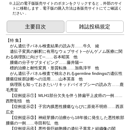
上記の電子版販売サイトのボタンをクリックすると，外部のサイ
トに移動します．電子版の購入方法は各販売サイトにてご確認く
ださい．
主要目次
雑誌投稿規定
【特 集】
がん遺伝子パネル検査結果の読み方……牛久 綾
遺伝子変異の解釈に有用なウェブサイト─がんゲノム医療に関
わる病理医に向けて─……谷本昭英 他
腫瘍の分子サブタイピング……藤井陽一
標的治療と耐性変異・形質転換……加島淳平 他
がん遺伝子パネル検査で検出されるgermline findingsの遺伝性
腫瘍症候群診断への活用……山本英喜 他
病理医も知っておきたいリキッドバイオプシーの読み方……鹿
毛秀宣
【症例提示①】MLH1部分欠失を伴う肺扁平上皮癌の一例……
西野彰悟 他
【症例提示②】子宮内膜悪性腫瘍ならびに原発不明癌……西原
広史
【症例提示③】神経芽腫の治療から18年後に発生した悪性軟部
腫瘍の一例……寺田和弘 他
【症例提示④】悪性骨巨細胞腫の遺伝子異常と組織像の関