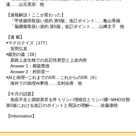
連……山元英崇 他
【速報解説！ここが変わった】
「甲状腺癌取扱い規約 第9版」改訂ポイント……亀山香織
「脳腫瘍取扱い規約 第5版」改訂ポイント……山﨑文子 他
【連 載】
◉マクロクイズ［177］
安岡弘直
◉鑑別の森［28］
尿路上皮生検での反応性異型と上皮内癌
Answer 1：都築豊徳
Answer 2：村田晋一
◉AIと病理─これまでの5年，これからの5年［6］
海外での病理AI事情……北村由香 他
【今月の話題】
免疫不全と調節異常を伴うリンパ増殖症とリンパ腫─WHO分類
第5版における改訂のポイントと用語の理解─……佐藤康晴
【Information】