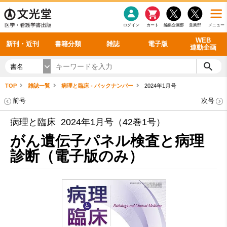
感染症
書籍「データに基づく臨床動作分析」WEB動画
老年医学
看護・介護
雑誌投稿規定
呼吸器
理学療法
電子書籍
書籍「眼手術学」WEB動画
新刊一覧
外科学一般
ログイン
カート
編集企画部
営業部
メニュー
循環器
雑誌案内・年間購読
電子雑誌
書籍「神経症候学 II 改訂第二版」 WEB動画
今後の発行予定
整形外科
最新号
バックナンバー
シリーズ一覧
WEB
新刊・近刊
書籍分類
雑誌
電子版
連動企画
書名
TOP
雑誌一覧
病理と臨床 - バックナンバー
2024年1月号
前号
次号
病理と臨床 2024年1月号（42巻1号）
がん遺伝子パネル検査と病理
診断（電子版のみ）