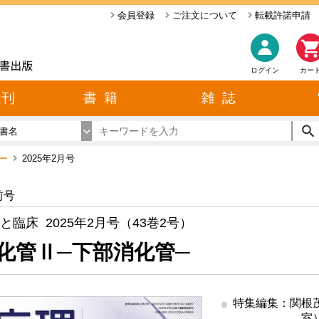
会員登録
ご注文について
転載許諾申請
ログイン
カー
近刊
書 籍
雑 誌
書名
バー
2025年2月号
前号
と臨床 2025年2月号（43巻2号）
化管Ⅱ─下部消化管─
特集編集：関根
室