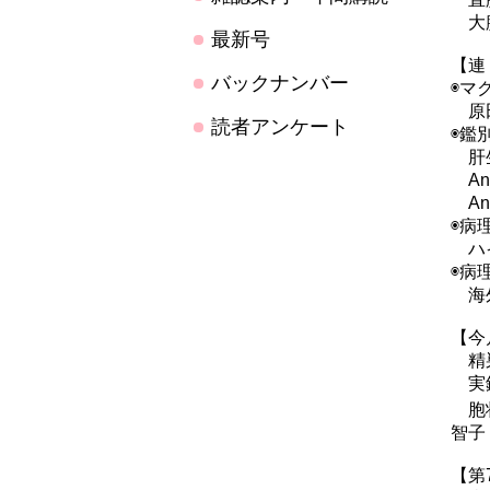
大腸
最新号
【連
バックナンバー
◉マ
原
読者アンケート
◉鑑
肝生
An
An
◉病
ハイ
◉病
海外
【今
精巣
実録
胞状
智子
【第