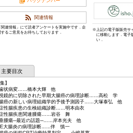
バックナンバー
関連情報
「関連情報」にて読者アンケートを実施中です．企
上記の電子版販売サ
関するご意見をお待ちしております．
に移動します．電子
い．
主要目次
 集】
状病変……橋本大輝 他
鏡的に切除された早期大腸癌の病理診断……高松 学
癌の新しい病理組織学的予後予測因子……大塚泰弘 他
性腸疾患の生検組織診断……明本由衣
性腸疾患関連腫瘍……岩谷 舞
腫瘍─最近の話題─……岸本光夫 他
AE大腸炎の病理診断……伴 慎一
癌の術前CRT治療効果判定……小嶋基寛