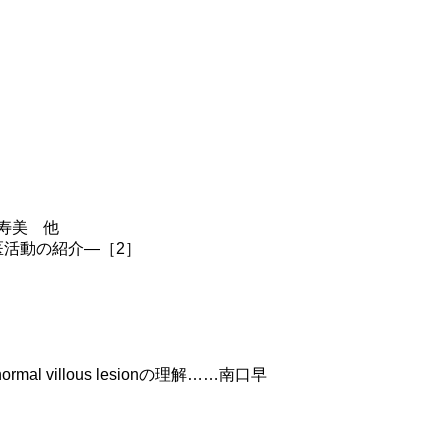
寿美 他
医活動の紹介―［2］
bnormal villous lesionの理解……南口早