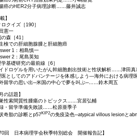
癌のHER2分子病理診断……藤井誠志
 載】
クロクイズ［190］
田憲一
別の森［41］
検での肝細胞腺腫と肝細胞癌
swer 1：相島慎一
swer 2：尾島英知
理学基礎研究の最前線［6］
ドロゲルを用いたがん幹細胞創出技術と性状解析……津田真
理医としてのアドバンテージを体感しよう―海外における病理
留学の思い出─米国の中心で夢を叫ぶ─……鈴木周五
月の話題】
性索間質性腫瘍のトピックス……宮居弘輔
・留学準備失敗談……松原亜季子
KIP2
奇胎の診断とp57
の免疫染色─atypical villous lesionとa
70回 日本病理学会秋季特別総会 開催報告記】