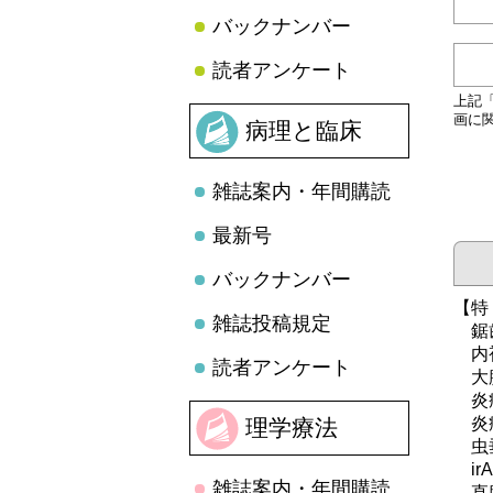
バックナンバー
読者アンケート
上記
画に
病理と臨床
雑誌案内・年間購読
最新号
バックナンバー
【特
雑誌投稿規定
鋸歯
内視
読者アンケート
大腸
炎症
炎症
理学療法
虫垂
ir
雑誌案内・年間購読
直腸