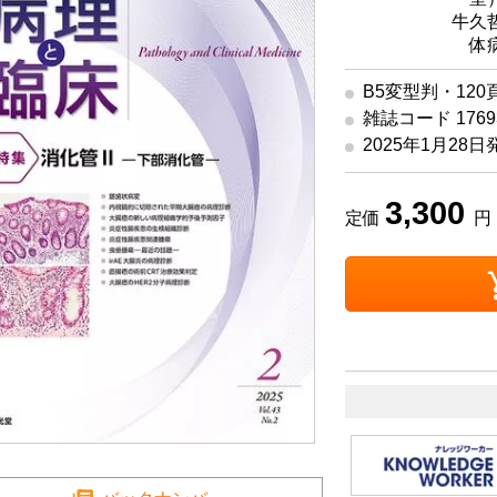
特集編集
牛久哲
体
B5変型判・120
雑誌コード 17693
2025年1月28日
3,300
定価
円 