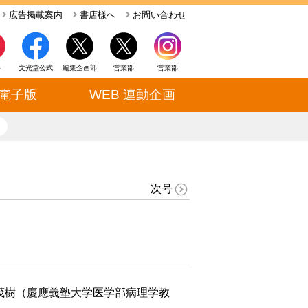
広告掲載案内
書店様へ
お問い合わせ
ト
文光堂公式
編集企画部
営業部
営業部
電子版
WEB 連動企画
close
次号
茂樹（慶應義塾大学医学部病理学教
）